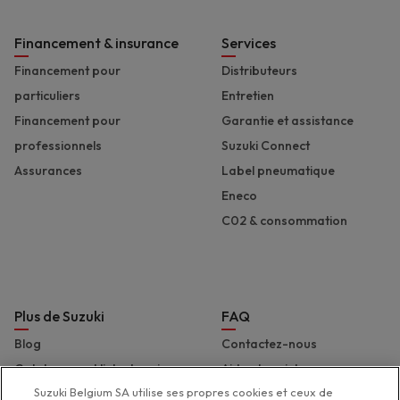
Financement & insurance
Services
Financement pour
Distributeurs
particuliers
Entretien
Financement pour
Garantie et assistance
professionnels
Suzuki Connect
Assurances
Label pneumatique
Eneco
C02 & consommation
Plus de Suzuki
FAQ
Blog
Contactez-nous
Catalogues et liste de prix
Aide et assistance
Suzuki Belgium SA utilise ses propres cookies et ceux de
Presse
Déclaration d'accessibilité