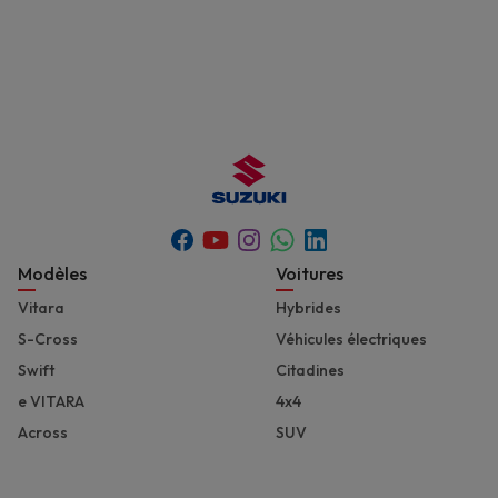
Youtube
Whatsapp
Facebook
Instagram
Linkedin
Footer
Modèles
Voitures
Vitara
Hybrides
S-Cross
Véhicules électriques
Swift
Citadines
e VITARA
4x4
Across
SUV