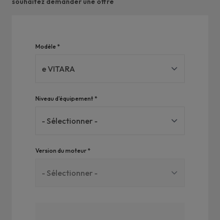
souhaitez demander une offre
Voiture
Modèle *
*
Requis
Niveau d'équipement *
Version du moteur *