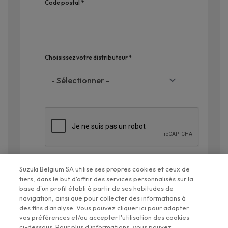
Code postal *
Choisissez votre distributeur *
Suzuki Belgium SA utilise ses propres cookies et ceux de
tiers, dans le but d'offrir des services personnalisés sur la
base d'un profil établi à partir de ses habitudes de
navigation, ainsi que pour collecter des informations à
des fins d'analyse. Vous pouvez cliquer ici pour adapter
Réserver votre entretien
vos préférences et/ou accepter l'utilisation des cookies
ci-dessous. Pour plus d'informations, vous pouvez