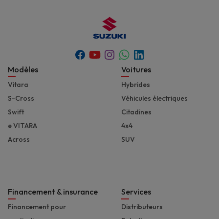
Youtube
Whatsapp
Facebook
Instagram
Linkedin
Footer
Modèles
Voitures
Vitara
Hybrides
S-Cross
Véhicules électriques
Swift
Citadines
e VITARA
4x4
Across
SUV
Financement & insurance
Services
Financement pour
Distributeurs