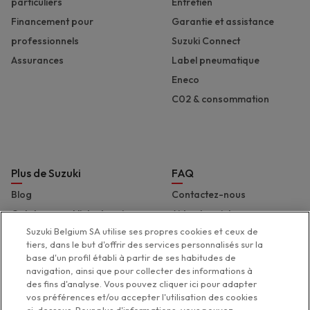
particuliers
Entretien
Financement pour
Garantie et assistance
professionnels
Suzuki Connect
Assurances
Label pneumatique
Eneco
C02 & consommation
Plus de Suzuki
FAQ
Blog
Contactez-nous
Catalogues et liste de prix
Aide et assistance
Suzuki Belgium SA utilise ses propres cookies et ceux de
Presse
Déclaration d'accessibilité
tiers, dans le but d'offrir des services personnalisés sur la
Suzuki Marine
base d'un profil établi à partir de ses habitudes de
navigation, ainsi que pour collecter des informations à
Suzuki 2 Wheels
des fins d'analyse. Vous pouvez cliquer ici pour adapter
Suzuki Global
vos préférences et/ou accepter l'utilisation des cookies