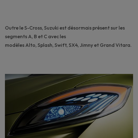
Outre le S-Cross, Suzuki est désormais présent sur les
segments A, B et C avec les
modèles
Alto
,
Splash
,
Swift
,
SX4
,
Jimny
et
Grand Vitara
.