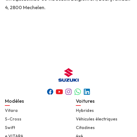
4, 2800 Mechelen.
Youtube
Whatsapp
Facebook
Instagram
Linkedin
Footer
Modèles
Voitures
Vitara
Hybrides
S-Cross
Véhicules électriques
Swift
Citadines
e VITARA
4x4