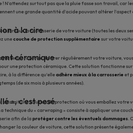
e ! N’attendez surtout pas que la pluie fasse son travail, car le
ennent une grande quantité d’acide pouvant altérer l’aspect d
ion à la cire
 la cire sur la carrosserie de votre voiture (toutes les deux se
ez une
couche de protection supplémentaire
sur votre voitu
ment céramique
as le temps ni l’envie de cirer régulièrement votre voiture, vo
pour une protection céramique. Cette solution fonctionne su
ire, à la différence qu’elle
adhère mieux à la carrosserie
et p
gtemps (de six mois à plusieurs années).
lé », c’est pesé
il existait une solution de protection où vous emballez votre 
La technique du « carwraping » consiste à appliquer une couch
erie afin de la
protéger
contre les éventuels dommages
. 
changer la couleur de voiture, cette solution présente égalem