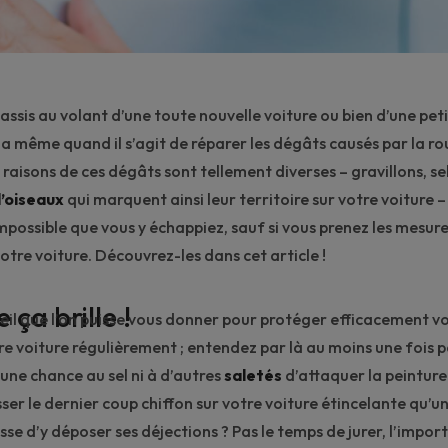
assis au volant d’une
toute nouvelle voiture
ou bien d’une peti
la même quand il s’agit de réparer les dégâts causés par la rou
 raisons de ces dégâts sont tellement diverses – gravillons,
se
d’oiseaux
qui marquent ainsi leur territoire sur votre voiture – 
possible que vous y échappiez, sauf si vous prenez les mesure
tre voiture. Découvrez-les dans cet article !
 ça brille !
eil que l’on puisse vous donner pour protéger efficacement vo
re voiture
régulièrement ; entendez par là au moins une fois p
cune chance au sel ni à d’autres
saletés
d’attaquer la peinture
sser le dernier coup chiffon sur votre voiture étincelante qu’
sse d’y déposer ses déjections ? Pas le temps de jurer, l’import