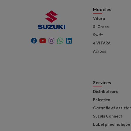
Modèles
Vitara
S-Cross
Swift
Youtube
Whatsapp
Facebook
Instagram
Linkedin
e VITARA
Across
Services
Distributeurs
Entretien
Garantie et assista
Suzuki Connect
Label pneumatique