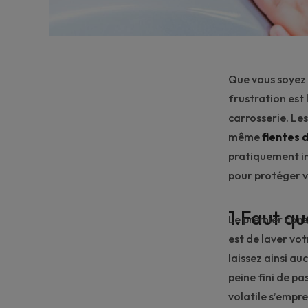
Que vous soyez 
frustration est 
carrosserie. Les
même
fientes 
pratiquement im
pour protéger vo
1.Faut que
Le premier cons
est de
laver vot
laissez ainsi au
peine fini de pa
volatile s’empre