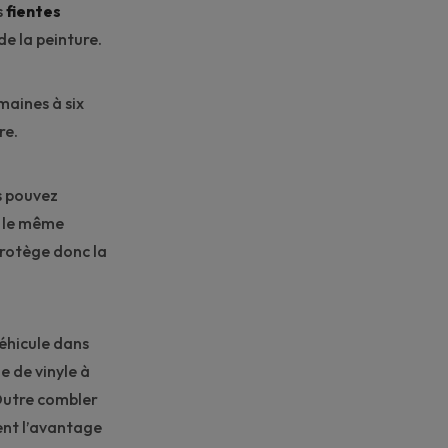
s
fientes
e la peinture.
maines à six
re.
us pouvez
r le même
rotège donc la
véhicule dans
e de vinyle à
Outre combler
ent l’avantage