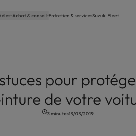
èles
Achat & conseil
Entretien & services
Suzuki Fleet
ain
avigation
stuces pour protége
inture de votre voit
3 minutes
13/03/2019