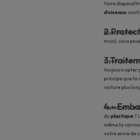
faire disparaîtr
d’oiseaux
conti
2.Protect
En appliquant de
mois), vous pos
3.Traite
Si vous n’avez p
toujours opter 
principe que la c
voiture plus lon
4.« Embal
Saviez-vous qu’
du
plastique
? 
même la carross
votre envie de 