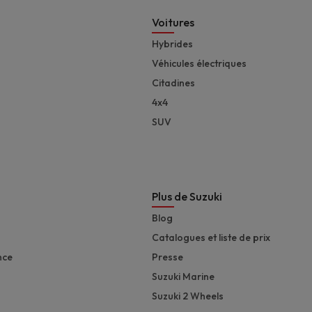
Footer
Voitures
Hybrides
Véhicules électriques
Citadines
4x4
SUV
Plus de Suzuki
Blog
Catalogues et liste de prix
nce
Presse
Suzuki Marine
Suzuki 2 Wheels