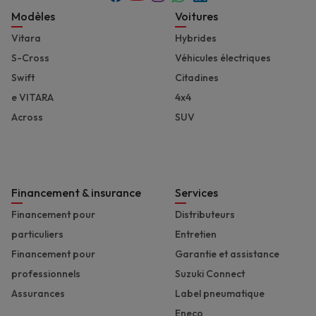
Footer
Modèles
Voitures
Vitara
Hybrides
S-Cross
Véhicules électriques
Swift
Citadines
e VITARA
4x4
Across
SUV
Financement & insurance
Services
Financement pour
Distributeurs
particuliers
Entretien
Financement pour
Garantie et assistance
professionnels
Suzuki Connect
Assurances
Label pneumatique
Eneco