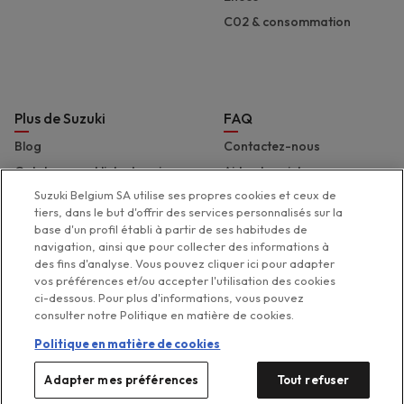
C02 & consommation
Plus de Suzuki
FAQ
Blog
Contactez-nous
Catalogues et liste de prix
Aide et assistance
Suzuki Belgium SA utilise ses propres cookies et ceux de
Presse
Déclaration d'accessibilité
tiers, dans le but d'offrir des services personnalisés sur la
Suzuki Marine
base d'un profil établi à partir de ses habitudes de
Suzuki 2 Wheels
navigation, ainsi que pour collecter des informations à
des fins d'analyse. Vous pouvez cliquer ici pour adapter
Suzuki Global
vos préférences et/ou accepter l'utilisation des cookies
ci-dessous. Pour plus d'informations, vous pouvez
consulter notre Politique en matière de cookies.
Politique en matière de cookies
Legal menu
Adapter mes préférences
Tout refuser
Politique de protection de la
Politique de gestion des
Vos préférences de
Disclaimer
cookies