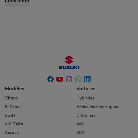
Lees meer
Youtube
Whatsapp
Facebook
Instagram
Linkedin
Footer
Modèles
Voitures
Vitara
Hybrides
S-Cross
Véhicules électriques
Swift
Citadines
e VITARA
4x4
Across
SUV