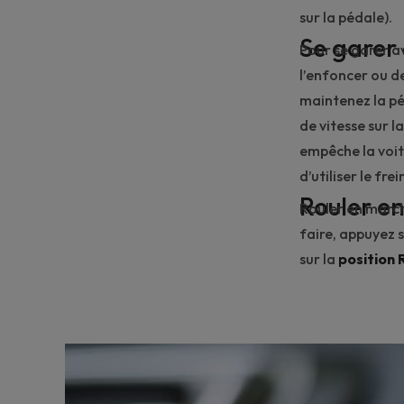
sur la pédale).
Se garer
Pour
se garer
av
l’enfoncer ou de
maintenez la pé
de vitesse sur l
empêche la voitu
d’utiliser le fr
Rouler e
Rouler en march
faire, appuyez s
sur la
position 