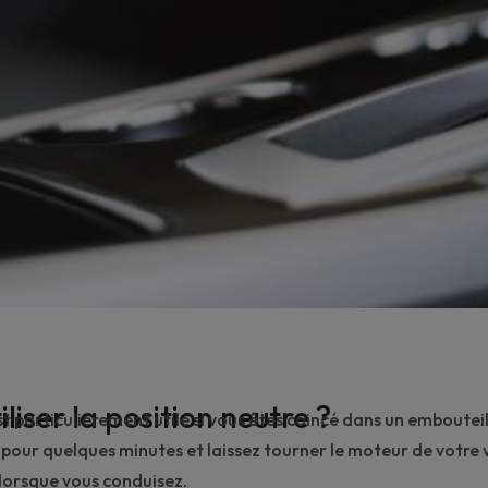
liser la position neutre ?
t particulièrement utile si vous êtes coincé dans un
emboutei
 pour quelques minutes et laissez tourner le moteur de votre 
s lorsque vous conduisez.