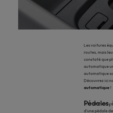
Les voitures éq
routes, mais le
constaté que pl
automatique uni
automatique son
Découvrez ici no
automatique
!
Pédales, l
À l’instar des v
d’une pédale de