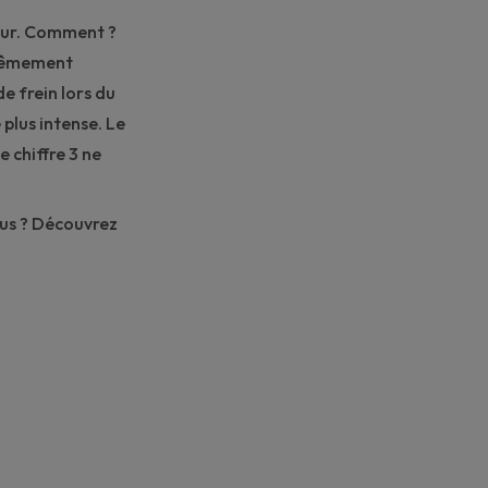
teur. Comment ?
xtrêmement
e frein lors du
e plus intense. Le
e chiffre 3 ne
ous ? Découvrez