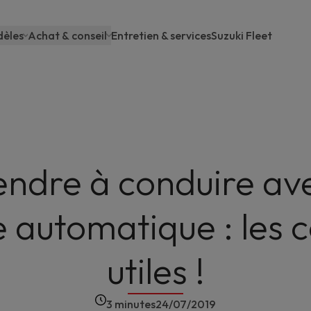
èles
Achat & conseil
Entretien & services
Suzuki Fleet
ain
avigation
ndre à conduire av
e automatique : les c
utiles !
3 minutes
24/07/2019