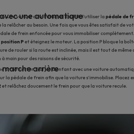
 avec une automatique
ec une voiture automatique, il suffit d’utiliser la
pédale de fr
 la relâcher au besoin. Une fois que vous êtes satisfait de vot
dale de frein enfoncée pour vous immobiliser complètement. P
a
position P
et éteignez le moteur. La position P bloque la boît
re de rouler si la route est inclinée, mais il est tout de même 
ein à main pour des raisons de sécurité.
n marche arrière
e arrière
est un vrai jeu d’enfant avec une voiture automatiq
ur la pédale de frein afin que la voiture s’immobilise. Placez en
R
et relâchez doucement le frein pour que la voiture recule.