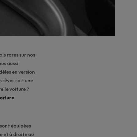
is rares sur nos
ous aussi
èles en version
 rêves soit une
lle voiture ?
oiture
 sont équipées
e et à droite au