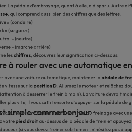
er. La pédale d’embrayage, quant à elle, a disparu. Autre dif
esse
, qui comprend aussi bien des chiffres que des lettres.
ive
» (conduire)
rk
» (se garer)
utral
» (neutre)
verse
» (marche arrière)
rne les
chiffres
, découvrez leur signification ci-dessous.
e à rouler avec une automatique e
er avec une voiture automatique, maintenez la
pédale de fre
de vitesse sur la
position D
. Allumez le moteur et relâchez d
(attention à desserrer le frein à main). La voiture devrait ma
ler plus vite, il vous suffit ensuite d’appuyer sur la pédale de g
est simple comme bonjour
e voiture automatique ne diffère en rien du freinage avec une
z votre
pied droit
au-dessus de la pédale de frein et appuye
douceur (si vous devez freiner subitement, n’hésitez pas à ap