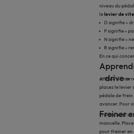
niveau du pédali
le
levier de vit
D signifie «
dr
P signifie «
pa
N signifie «
ne
R signifie «
re
En ce qui conce
Apprendr
«
drive
»
Afin de démarr
placez le levier 
pédale de frein 
avancer. Pour al
Freiner 
Freiner avec un
manuelle. Place
pour freiner en 