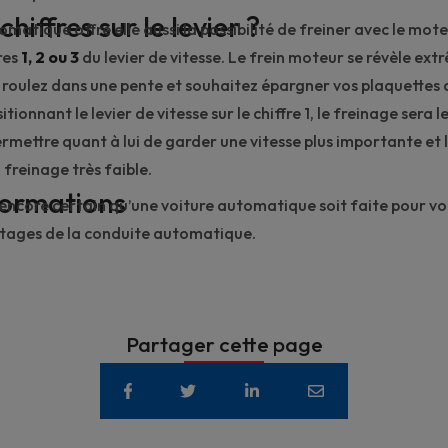
hiffres sur le levier ?
omatique offre elle aussi la possibilité de freiner avec le mo
res
1, 2 ou 3
du levier de vitesse. Le frein moteur se révèle e
s roulez dans une pente et souhaitez épargner vos plaquettes d
tionnant le levier de vitesse sur le chiffre 1, le freinage sera l
ermettre quant à lui de garder une vitesse plus importante et l
freinage très faible.
formations
 encore certain qu’une voiture automatique soit faite pour v
tages de la conduite automatique
.
Partager cette page