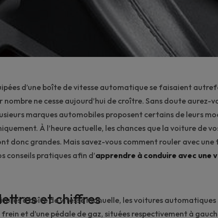
uipées d’une
boîte de vitesse automatique
se faisaient autrefo
ur nombre ne cesse aujourd’hui de croître. Sans doute aurez-v
usieurs marques automobiles proposent certains de leurs mod
quement. À l’heure actuelle, les chances que la voiture de vos
t donc grandes. Mais savez-vous comment rouler avec une te
s conseils pratiques afin d’
apprendre à conduire avec une v
ettres et chiffres
oitures à boîte de vitesse manuelle, les voitures automatiques
 frein et d’une pédale de gaz, situées respectivement à gauch