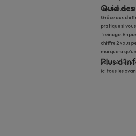
Quid des c
Une voiture aut
Grâce aux chiff
pratique si vou
freinage. En posi
chiffre 2 vous p
marquera qu’un 
Plus d’in
Vous n’êtes pas
ici tous les
avan