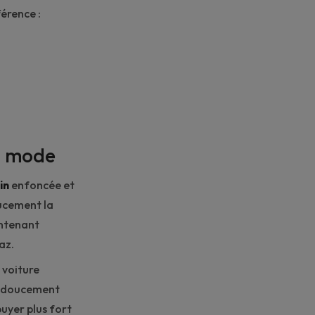
férence :
n mode
in
enfoncée et
oucement la
intenant
az.
 voiture
z doucement
puyer plus fort