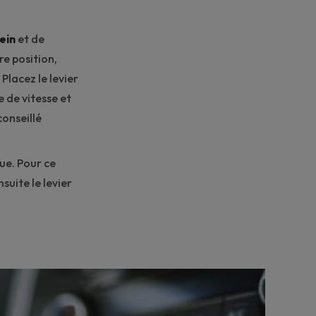
ein
et de
re position,
lacez le levier
e de vitesse et
conseillé
ue. Pour ce
suite le levier