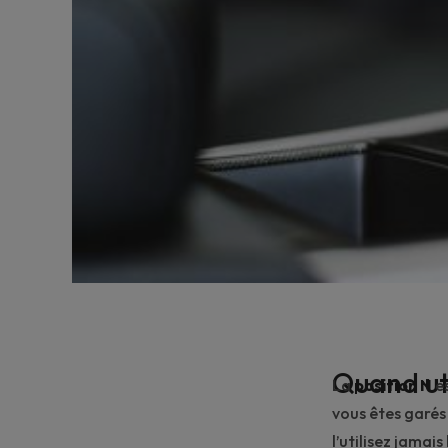
Quand uti
La
position N
es
vous êtes garés
l’utilisez jamai