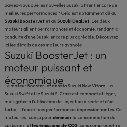
Saviez-vous que les nouvelles Suzuki offrent encore de
meilleures performances ? Cela est notamment dû au
Suzuki BoosterJet
et au
Suzuki DualJet
. Les deux
moteurs allient performances et économie, rendant la
conduite d’une Suzuki encore plus agréable. Découvrez
ici les détails de ces moteurs avancés !
Suzuki BoosterJet : un
moteur puissant et
économique
Le moteur BoosterJet dans la
Suzuki New Vitara
,
La
Suzuki Swift
et le
Suzuki S-Cross
est compact et léger,
mais grâce à l’utilisation de l’injection directe et d’un
turbo, il fournit des performances impressionnantes. Ce
moteur est conçu pour
diminuer
la consommation de
carburant et
les émissions de CO2
, sans compromettre