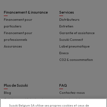
Financement & insurance
Services
Financement pour
Distributeurs
particuliers
Entretien
Financement pour
Garantie et assistance
professionnels
Suzuki Connect
Assurances
Label pneumatique
Eneco
C02 & consommation
Plus de Suzuki
FAQ
Blog
Contactez-nous
Catalogues et liste de prix
Aide et assistance
Suzuki Belgium SA utilise ses propres cookies et ceux de
Presse
Déclaration d'accessibilité