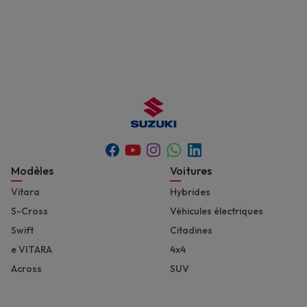
Youtube
Whatsapp
Facebook
Instagram
Linkedin
Footer
Modèles
Voitures
Vitara
Hybrides
S-Cross
Véhicules électriques
Swift
Citadines
e VITARA
4x4
Across
SUV