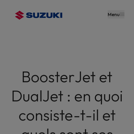
contenu
principal
Menu
BoosterJet et
DualJet : en quoi
consiste-t-il et