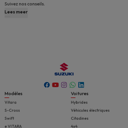
Suivez nos conseils.
Lees meer
Youtube
Whatsapp
Facebook
Instagram
Linkedin
Footer
Modèles
Voitures
Vitara
Hybrides
S-Cross
Véhicules électriques
Swift
Citadines
e VITARA
4x4