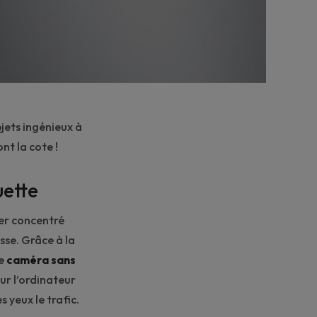
jets ingénieux à
ont la cote !
uette
ter concentré
asse. Grâce à la
te
caméra sans
sur l’ordinateur
s yeux le trafic.