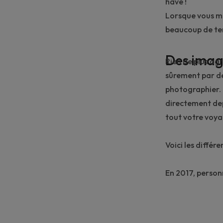
have !
Lorsque vous ma
beaucoup de te
Des imag
Rien de plus ag
sûrement par de
photographier. 
directement dep
tout votre voya
Voici les
différe
En 2017, person