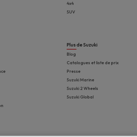
4x4
SUV
Plus de Suzuki
Blog
Catalogues et liste de prix
nce
Presse
Suzuki Marine
Suzuki 2 Wheels
Suzuki Global
on