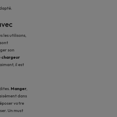
adapté
.
avec
 les utilisons,
 sont
rger son
e
chargeur
imant, il est
dites.
Manger
,
e aisément dans
déposer votre
ser. Un must