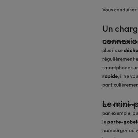
Vous conduisez 
Un charg
connexio
Les smartphones 
plus ils se
décha
régulièrement en
smartphone sur 
rapide
, il ne v
particulièremen
Le mini-p
En voiture, nou
par exemple, au
le
porte-gobel
hamburger ou vo