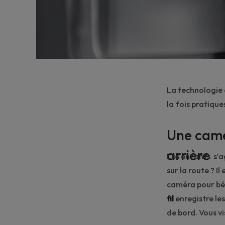
La technologie 
la fois pratique
Une camér
arrière
Les enfants s’a
sur la route ? I
caméra pour béb
fil
enregistre le
de bord. Vous vi