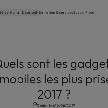
èles
Achat & conseil
Entretien & services
Suzuki Fleet
ain
avigation
uels sont les gadge
mobiles les plus pris
2017 ?
3 minutes
02/08/2017