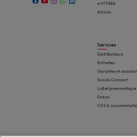
Youtube
Whatsapp
Facebook
Instagram
Linkedin
e VITARA
Across
Services
Distributeurs
Entretien
Garantie et assista
Suzuki Connect
Label pneumatique
Eneco
C02 & consommati