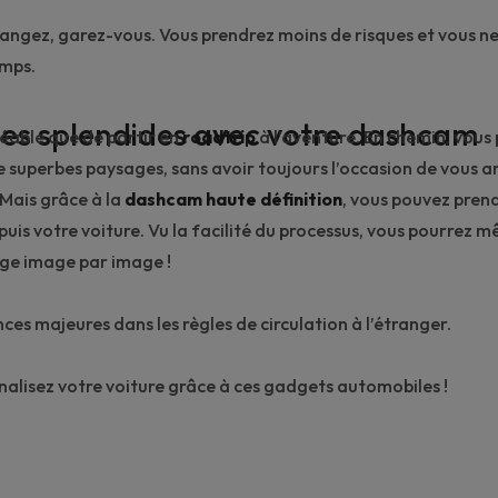
ngez, garez-vous. Vous prendrez moins de risques et vous ne
mps.
es splendides avec votre dashcam
réable que de partir en
roadtrip
à l’aventure. En chemin, vous
 superbes paysages, sans avoir toujours l’occasion de vous ar
Mais grâce à la
dashcam haute définition
, vous pouvez pren
uis votre voiture. Vu la facilité du processus, vous pourrez 
ge image par image !
nces majeures
dans les règles de circulation à l’étranger.
nalisez votre voiture grâce à ces gadgets automobiles !