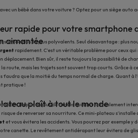
avec un bébé dans votre voiture ? Optez pour un
siège auto 
eur rapide pour votre smartphone 
n aimantée
sont de plus en plus polyvalents. Seul désavantage : plus nous
rgent
rapidement. C’est un véritable problème pour ceux qui
 déplacement. Bien sûr, il reste toujours la possibilité de cha
la route, mais les trajets sont souvent trop courts. Grâce à c
ous faudra que la moitié du temps normal de charge. Quant à l’a
t pratique !
lateau plaît à tout le monde
s faisons de plus en plus de choses qui sont normalement inter
 risque de renverser sa nourriture. Ce mini-plateau s’install
et
et vous évitera les accidents. Vous pourrez par exemple y 
tre canette. Le revêtement antidérapant leur évitera de glis