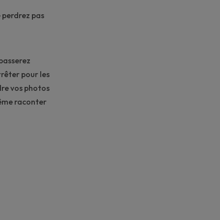
 perdrez pas
 passerez
rêter pour les
dre vos photos
même raconter