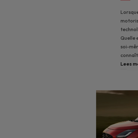
Lorsque
motoris
technol
Quelle 
soi-mêm
connaît
Lees m