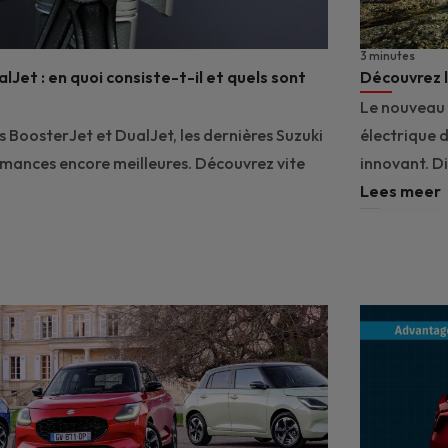
3 minutes
Jet : en quoi consiste-t-il et quels sont
Découvrez l
Le nouveau 
BoosterJet et DualJet, les dernières Suzuki
électrique 
rmances encore meilleures. Découvrez vite
innovant. D
Lees meer