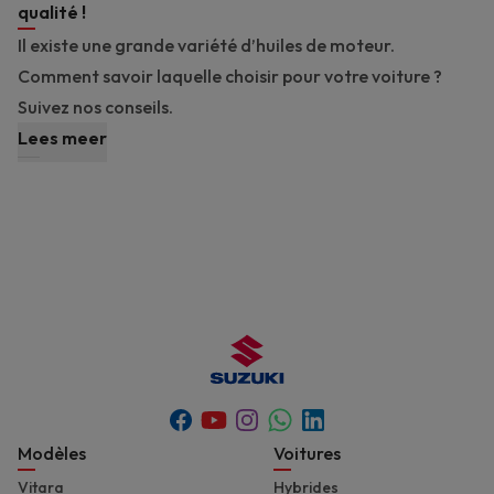
qualité !
Il existe une grande variété d’huiles de moteur.
Comment savoir laquelle choisir pour votre voiture ?
Suivez nos conseils.
Lees meer
Youtube
Whatsapp
Facebook
Instagram
Linkedin
Footer
Modèles
Voitures
Vitara
Hybrides