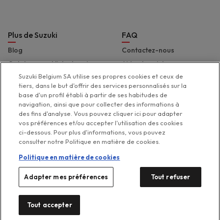
Plus de Suzuki
FAQ
Blog
Contactez-nous
Catalogues et liste de prix
Aide et assistance
Suzuki Belgium SA utilise ses propres cookies et ceux de
Presse
Déclaration d'accessibilité
tiers, dans le but d'offrir des services personnalisés sur la
Suzuki Marine
base d'un profil établi à partir de ses habitudes de
navigation, ainsi que pour collecter des informations à
Suzuki 2 Wheels
des fins d'analyse. Vous pouvez cliquer ici pour adapter
Suzuki Global
vos préférences et/ou accepter l'utilisation des cookies
ci-dessous. Pour plus d'informations, vous pouvez
consulter notre Politique en matière de cookies.
Politique en matière de cookies
Legal menu
Adapter mes préférences
Tout refuser
Politique de protection de la
Politique de gestion des
Vos préférences de
Disclaimer
cookies
vie privée
cookies
Suzuki 2026
Tout accepter