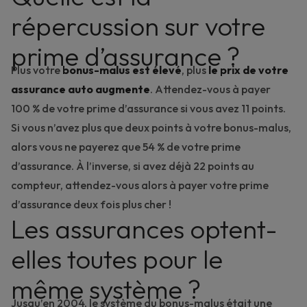
répercussion sur votre
prime d’assurance ?
Plus votre
bonus-malus est élevé
, plus
le
prix de votre
assurance auto
augmente
. Attendez-vous à payer
100 % de votre prime d’assurance si vous avez 11 points.
Si vous n’avez plus que deux points à votre bonus-malus,
alors vous ne payerez que 54 % de votre prime
d’assurance. À l’inverse, si avez déjà 22 points au
compteur, attendez-vous alors à payer votre prime
d’assurance deux fois plus cher !
Les assurances optent-
elles toutes pour le
même système ?
Jusqu’en 2004, le système du bonus-malus était une