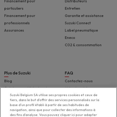
Financement pour
Distributeurs
particuliers
Entretien
Financement pour
Garantie et assistance
professionnels
Suzuki Connect
Assurances
Label pneumatique
Eneco
C02 & consommation
Plus de Suzuki
FAQ
Blog
Contactez-nous
Catalogues et liste de prix
Aide et assistance
Suzuki Belgium SA utilise ses propres cookies et ceux de
Presse
Déclaration d'accessibilité
tiers, dans le but d'offrir des services personnalisés sur la
Suzuki Marine
base d'un profil établi à partir de ses habitudes de
navigation, ainsi que pour collecter des informations à
Suzuki 2 Wheels
des fins d'analyse. Vous pouvez cliquer ici pour adapter