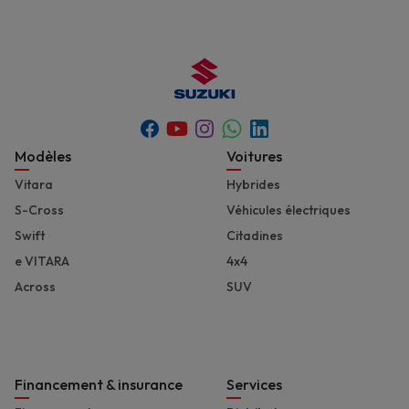
Youtube
Whatsapp
Facebook
Instagram
Linkedin
Footer
Modèles
Voitures
Vitara
Hybrides
S-Cross
Véhicules électriques
Swift
Citadines
e VITARA
4x4
Across
SUV
Financement & insurance
Services