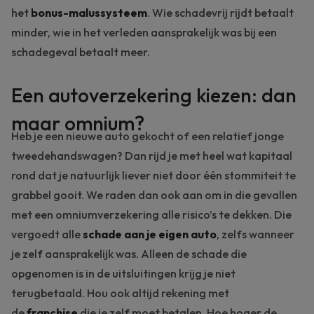
het
bonus-malussysteem
. Wie schadevrij rijdt betaalt
minder, wie in het verleden aansprakelijk was bij een
schadegeval betaalt meer.
Een autoverzekering kiezen: dan
maar omnium?
Heb je een nieuwe auto gekocht of een relatief jonge
tweedehandswagen? Dan rijd je met heel wat kapitaal
rond dat je natuurlijk liever niet door één stommiteit te
grabbel gooit. We raden dan ook aan om in die gevallen
met een
omniumverzekering
alle risico’s te dekken. Die
vergoedt alle
schade aan je eigen auto
, zelfs wanneer
je zelf aansprakelijk was. Alleen de schade die
opgenomen is in de uitsluitingen krijg je niet
terugbetaald. Hou ook altijd rekening met
de
franchise
die je zelf moet betalen. Hoe hoger de