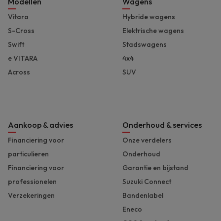
Footer
Modellen
Wagens
Vitara
Hybride wagens
S-Cross
Elektrische wagens
Swift
Stadswagens
e VITARA
4x4
Across
SUV
Aankoop & advies
Onderhoud & services
Financiering voor
Onze verdelers
particulieren
Onderhoud
Financiering voor
Garantie en bijstand
professionelen
Suzuki Connect
Verzekeringen
Bandenlabel
Eneco