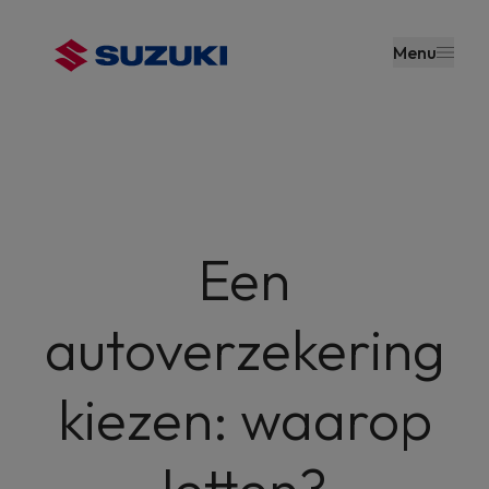
en naar
de inhoud
Menu
gaan
Een
autoverzekering
kiezen: waarop