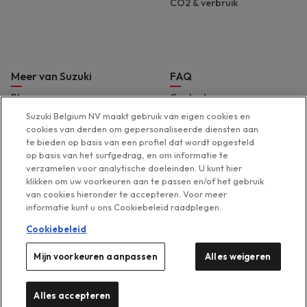
CO2 & verbruik
Meer van Suzuki
FAQ
Blog
Contact
Brochures en prijslijst
Hulp & support
Suzuki Belgium NV maakt gebruik van eigen cookies en
cookies van derden om gepersonaliseerde diensten aan
Pers
Toegankelijkheidsverklaring
te bieden op basis van een profiel dat wordt opgesteld
Suzuki Marine
op basis van het surfgedrag, en om informatie te
verzamelen voor analytische doeleinden. U kunt hier
Suzuki 2 Wheels
klikken om uw voorkeuren aan te passen en/of het gebruik
Suzuki Global
van cookies hieronder te accepteren. Voor meer
informatie kunt u ons Cookiebeleid raadplegen.
Cookiebeleid
Mijn voorkeuren aanpassen
Alles weigeren
Legal menu
Cookies beheren
Privacyverklaring
Disclaimer
Cookieverklaring
Suzuki 2026
Alles accepteren