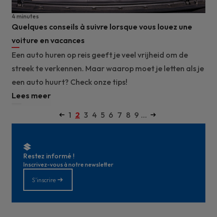
4 minutes
Quelques conseils à suivre lorsque vous louez une
voiture en vacances
Een auto huren op reis geeft je veel vrijheid om de
streek te verkennen. Maar waarop moet je letten als je
een auto huurt? Check onze tips!
Lees meer
Page précédente
Pagination
Page
1
Page
2
Page
3
Page
4
Page
5
Page
6
Page
7
Page
8
Page
9
…
Page suivante
courante
Restez informé !
Inscrivez-vous à notre newsletter
S'inscrire