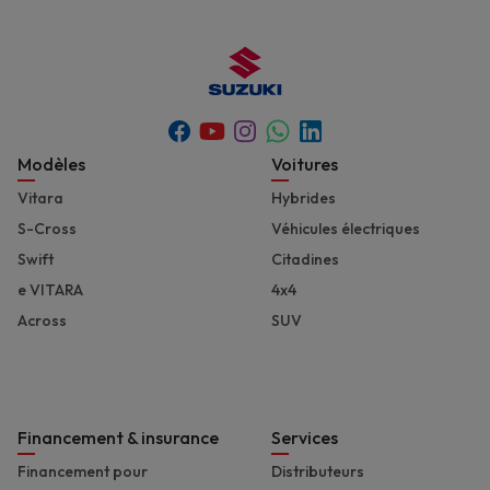
Youtube
Whatsapp
Facebook
Instagram
Linkedin
Footer
Modèles
Voitures
Vitara
Hybrides
S-Cross
Véhicules électriques
Swift
Citadines
e VITARA
4x4
Across
SUV
Financement & insurance
Services
Financement pour
Distributeurs