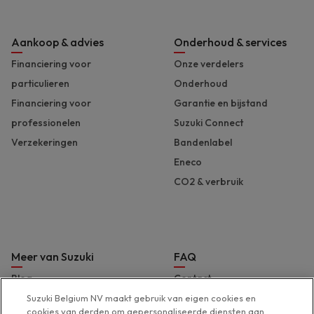
Aankoop & advies
Onderhoud & services
Financiering voor
Onze verdelers
particulieren
Onderhoud
Financiering voor
Garantie en bijstand
professionelen
Suzuki Connect
Verzekeringen
Bandenlabel
Eneco
CO2 & verbruik
Meer van Suzuki
FAQ
Blog
Contact
Brochures en prijslijst
Hulp & support
Suzuki Belgium NV maakt gebruik van eigen cookies en
cookies van derden om gepersonaliseerde diensten aan