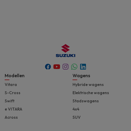
Youtube
Whatsapp
Facebook
Instagram
Linkedin
Footer
Modellen
Wagens
Vitara
Hybride wagens
S-Cross
Elektrische wagens
Swift
Stadswagens
e VITARA
4x4
Across
SUV