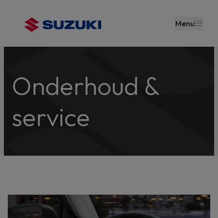
en naar
de inhoud
Menu
gaan
Onderhoud &
service