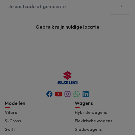
postcode
Zoek
of
gemeente
*
Gebruik mijn huidige locatie
Youtube
Whatsapp
Facebook
Instagram
Linkedin
Footer
Modellen
Wagens
Vitara
Hybride wagens
S-Cross
Elektrische wagens
Swift
Stadswagens