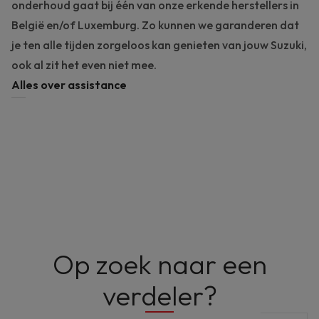
onderhoud gaat bij één van onze erkende herstellers in
België en/of Luxemburg. Zo kunnen we garanderen dat
je ten alle tijden zorgeloos kan genieten van jouw Suzuki,
ook al zit het even niet mee.
Alles over assistance
Op zoek naar een
Vul je postcode of gemeente in om je dichtsbijzijndste Suzu
verdeler?
Je