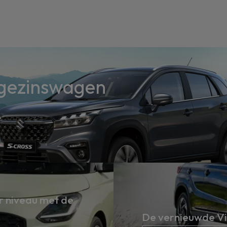
 gezinswagen
er niveau met de
De vernieuwde Vit