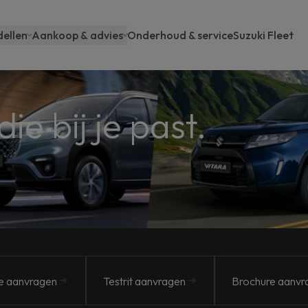
ellen
Aankoop & advies
Onderhoud & service
Suzuki Fleet
ain
avigation
die bij je past.
e aanvragen
Testrit aanvragen
Brochure aanvr