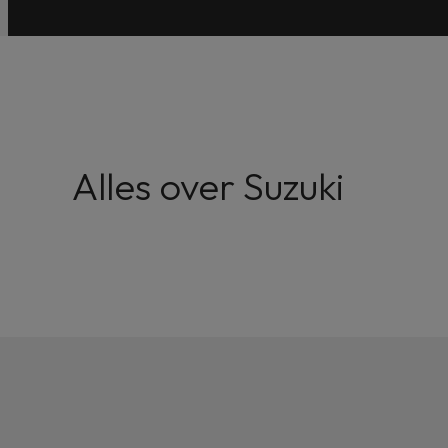
Alles over Suzuki
Configureer de e VITARA