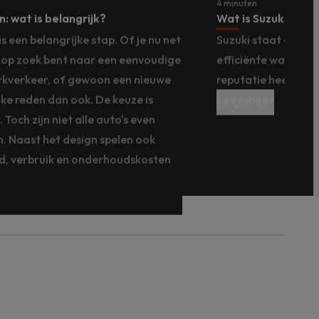
4 minuten
: wat is belangrijk?
Wat is Suzuki ALL
 een belangrijke stap. Of je nu net
Suzuki staat al jar
d, op zoek bent naar een eenvoudige
efficiënte wagens. 
kverkeer, of gewoon een nieuwe
reputatie heeft op
ke reden dan ook. De keuze is
Lees meer
Toch zijn niet alle auto's even
n. Naast het design spelen ook
id, verbruik en onderhoudskosten