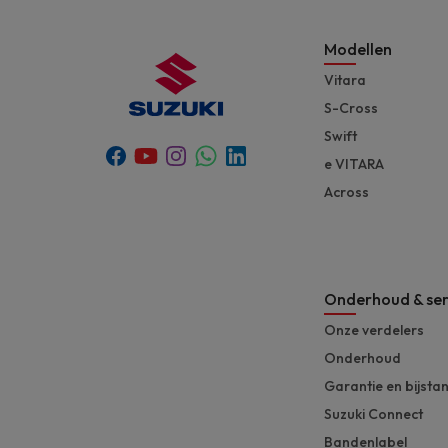
Modellen
Vitara
S-Cross
Swift
Youtube
Whatsapp
Facebook
Instagram
Linkedin
e VITARA
Across
Onderhoud & ser
Onze verdelers
Onderhoud
Garantie en bijsta
Suzuki Connect
Bandenlabel