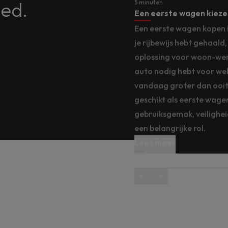
ded.
5 minuten
elangrijke verschillen op een
Een eerste wagen kiezen
Een eerste wagen kopen is
ere wagen, komt al snel
je rijbewijs hebt gehaal
aandrijvingen tegen. Mild
oplossing voor woon-wer
ybride: de termen lijken op
auto nodig hebt voor wel
achter verschilt behoorlijk.
vandaag groter dan ooit. 
sen een mild hybride en een
geschikt als eerste wage
 zelf opladen? En welk
gebruiksgemak, veilighe
rijgedrag? We zetten vijf
een belangrijke rol.
op een rij.
Lees meer