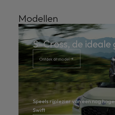
Modellen
S-Cross, de ideale
Ontdek dit model
Speels rijplezier van een nog hog
Swift