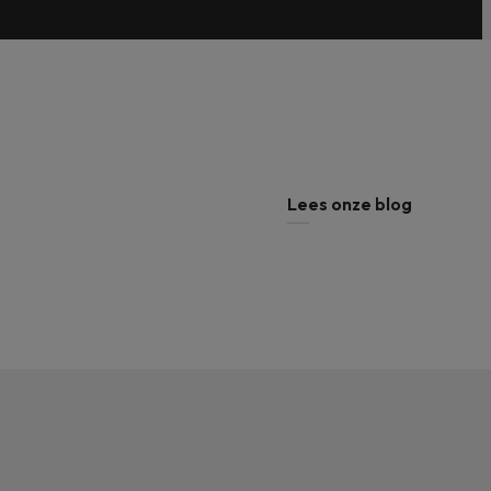
Mild hybrid of full hybrid? 5 belangrijke
verschillen op een rij
Lees onze blog