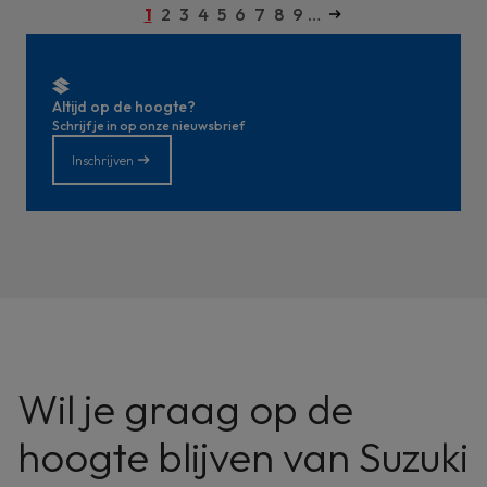
Paginering
Huidige
1
Pagina
2
Pagina
3
Pagina
4
Pagina
5
Pagina
6
Pagina
7
Pagina
8
Pagina
9
…
Volgende pagina
pagina
Altijd op de hoogte?
Schrijf je in op onze nieuwsbrief
Inschrijven
Wil je graag op de
hoogte blijven van Suzuki