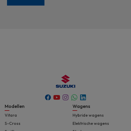
Youtube
Whatsapp
Facebook
Instagram
Linkedin
Footer
Modellen
Wagens
Vitara
Hybride wagens
S-Cross
Elektrische wagens