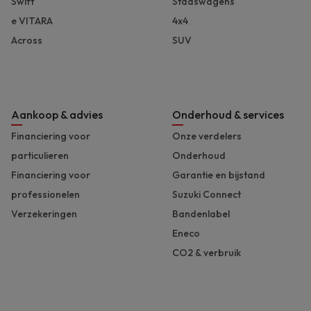
Swift
Stadswagens
e VITARA
4x4
Across
SUV
Aankoop & advies
Onderhoud & services
Financiering voor
Onze verdelers
particulieren
Onderhoud
Financiering voor
Garantie en bijstand
professionelen
Suzuki Connect
Verzekeringen
Bandenlabel
Eneco
CO2 & verbruik