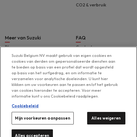
CO2 & verbruik
Meer van Suzuki
FAQ
Blog
Contact
Brochures en prijslijst
Hulp & support
Suzuki Belgium NV maakt gebruik van eigen cookies en
cookies van derden om gepersonaliseerde diensten aan
Pers
Toegankelijkheidsverklaring
te bieden op basis van een profiel dat wordt opgesteld
Suzuki Marine
op basis van het surfgedrag, en om informatie te
verzamelen voor analytische doeleinden. U kunt hier
Suzuki 2 Wheels
klikken om uw voorkeuren aan te passen en/of het gebruik
Suzuki Global
van cookies hieronder te accepteren. Voor meer
informatie kunt u ons Cookiebeleid raadplegen.
Cookiebeleid
Mijn voorkeuren aanpassen
Alles weigeren
Legal menu
Cookies beheren
Privacyverklaring
Disclaimer
Cookieverklaring
Suzuki 2026
Alles accepteren