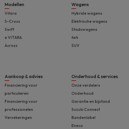
Footer
Modellen
Wagens
Vitara
Hybride wagens
S-Cross
Elektrische wagens
Swift
Stadswagens
e VITARA
4x4
Across
SUV
Aankoop & advies
Onderhoud & services
Financiering voor
Onze verdelers
particulieren
Onderhoud
Financiering voor
Garantie en bijstand
professionelen
Suzuki Connect
Verzekeringen
Bandenlabel
Eneco