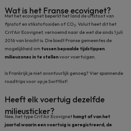
Wat is het Franse ecovignet?
Met het ecovignet beperkt het land de uitstoot van
fijnstof en stikstofoxiden of CO
. Voluit heet dit het
2
Crit’Air Ecovignet, vernoemd naar de wet die sinds 1 juli
2016 van kracht is. Die biedt Franse gemeentes de
mogelijkheid om
tussen bepaalde tijdstippen
milieuzones in te stellen
voor voertuigen.
Is Frankrijk je niet avontuurlijk genoeg?
Vier spannende
roadtrips
voor op je Swiftlist!
Heeft elk voertuig dezelfde
milieusticker?
Nee, het type Crit’Air Ecovignet
hangt af van het
jaartal waarin een voertuig is geregistreerd, de