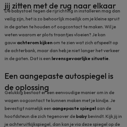
jij zitten met de rug naar elkaar
De babystoel tegen de rijrichting in installeren mag dan
veilig zijn, het is zo behoorlijk moeilijk om je kleine spruit
in de gaten te houden of oogcontact te maken. Wil je
weten waarom er plots traantjes vloeien? Je kan
gauw
achterom kijken
om te zien wat zich afspeelt op
de achterbank, maar dan heb je niet langer het verkeer
in de gaten. Dat is een
levensgevaarlijke situatie
.
Een aangepaste autospiegel is
de oplossing
Gelukkig bestaat er een eenvoudige manier om in de
wagen oogcontact te kunnen maken met je kindje. Je
bevestigt namelijk een
aangepaste spiegel
aan de
hoofdsteun die zich tegenover de
baby
bevindt. Kijk jij in
je achteruitkijkspiegel, dan kan je via deze spiegel op de