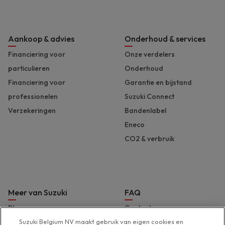
Aankoop & advies
Onderhoud & services
Financiering voor
Onze verdelers
particulieren
Onderhoud
Financiering voor
Garantie en bijstand
professionelen
Suzuki Connect
Verzekeringen
Bandenlabel
Eneco
CO2 & verbruik
Meer van Suzuki
FAQ
Blog
Contact
Brochures en prijslijst
Hulp & support
Suzuki Belgium NV maakt gebruik van eigen cookies en