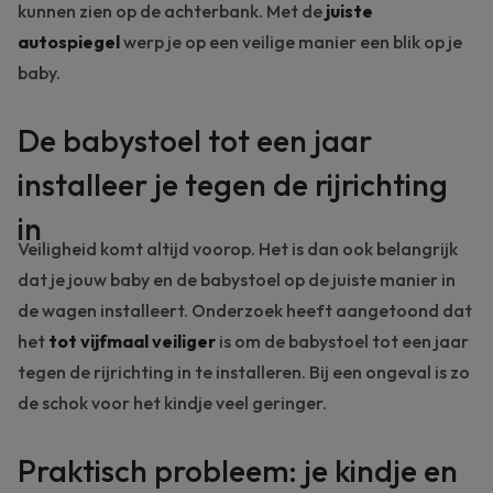
kunnen zien op de achterbank. Met de
juiste
autospiegel
werp je op een veilige manier een blik op je
baby.
De babystoel tot een jaar
installeer je tegen de rijrichting
in
Veiligheid
komt altijd voorop. Het is dan ook belangrijk
dat je jouw baby en de babystoel op de juiste manier in
de wagen installeert. Onderzoek heeft aangetoond dat
het
tot vijfmaal veiliger
is om de
babystoel
tot een jaar
tegen de rijrichting in te installeren. Bij een ongeval is zo
de schok voor het kindje veel geringer.
Praktisch probleem: je kindje en