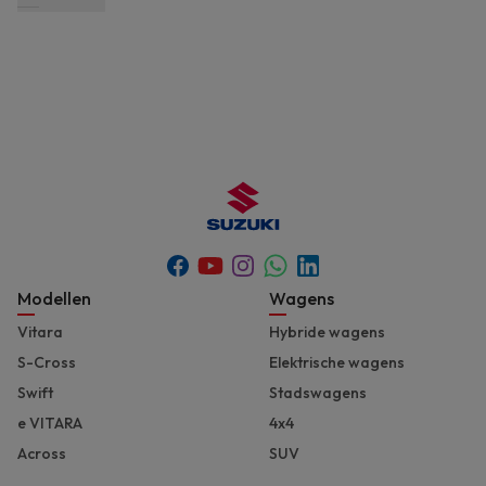
Youtube
Whatsapp
Facebook
Instagram
Linkedin
Footer
Modellen
Wagens
Vitara
Hybride wagens
S-Cross
Elektrische wagens
Swift
Stadswagens
e VITARA
4x4
Across
SUV