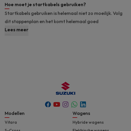
Hoe moet je startkabels gebruiken?
Startkabels gebruiken is helemaal niet zo moeilijk. Volg
dit stappenplan en het komt helemaal goed
Lees meer
Youtube
Whatsapp
Facebook
Instagram
Linkedin
Footer
Modellen
Wagens
Vitara
Hybride wagens
S-Cross
Elektrische wagens