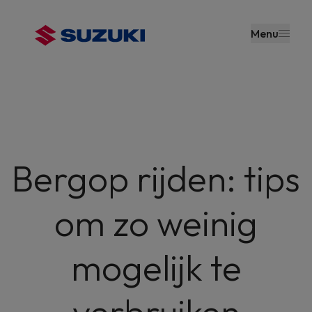
en naar
de inhoud
Menu
gaan
Bergop rijden: tips
om zo weinig
mogelijk te