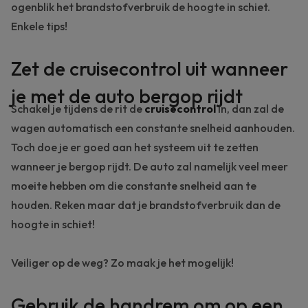
ogenblik het brandstofverbruik de hoogte in schiet.
Enkele tips!
Zet de cruisecontrol uit wanneer
je met de auto bergop rijdt
Schakel je tijdens de rit de
cruisecontrol
in, dan zal de
wagen automatisch een constante snelheid aanhouden.
Toch doe je er goed aan het systeem uit te zetten
wanneer je bergop rijdt. De auto zal namelijk veel meer
moeite hebben om die constante snelheid aan te
houden. Reken maar dat je brandstofverbruik dan de
hoogte in schiet!
Veiliger op de weg? Zo maak je het mogelijk!
Gebruik de handrem om op een