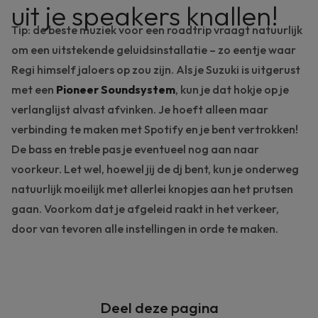
uit je speakers knallen!
Tip: de beste muziek voor een roadtrip vraagt natuurlijk
om een uitstekende geluidsinstallatie – zo eentje waar
Regi
himself
jaloers op zou zijn. Als je Suzuki is uitgerust
met een
Pioneer Soundsystem
, kun je dat hokje op je
verlanglijst alvast afvinken. Je hoeft alleen maar
verbinding te maken met Spotify en je bent vertrokken!
De bass en treble pas je eventueel nog aan naar
voorkeur. Let wel, hoewel jij de dj bent, kun je onderweg
natuurlijk moeilijk met allerlei knopjes aan het prutsen
gaan. Voorkom dat je
afgeleid
raakt in het verkeer,
door van tevoren alle instellingen in orde te maken.
Deel deze pagina