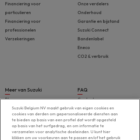
Financiering voor
Onze verdelers
particulieren
Onderhoud
Financiering voor
Garantie en bijstand
professionelen
Suzuki Connect
Verzekeringen
Bandenlabel
Eneco
CO2 & verbruik
Meer van Suzuki
FAQ
Blog
Contact
Brochures en prijslijst
Hulp & support
Suzuki Belgium NV maakt gebruik van eigen cookies en
cookies van derden om gepersonaliseerde diensten aan
Pers
Toegankelijkheidsverklaring
te bieden op basis van een profiel dat wordt opgesteld
Suzuki Marine
op basis van het surfgedrag, en om informatie te
verzamelen voor analytische doeleinden. U kunt hier
Suzuki 2 Wheels
klikken om uw voorkeuren aan te passen en/of het gebruik