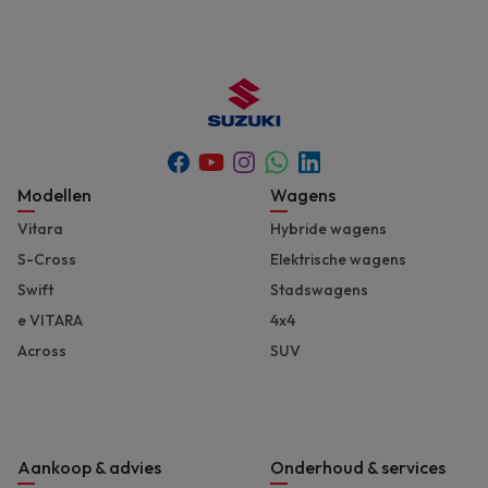
Youtube
Whatsapp
Facebook
Instagram
Linkedin
Footer
Modellen
Wagens
Vitara
Hybride wagens
S-Cross
Elektrische wagens
Swift
Stadswagens
e VITARA
4x4
Across
SUV
Aankoop & advies
Onderhoud & services