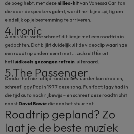
de boeg hebt: met deze
nillies-hit
van Vanessa Carlton
die door de speakers galmt, wordt het bijna spijtig om
eindelijk op je bestemming te arriveren.
4.Ironic
Alanis Morissette schreef dit liedje met een roadtrip in
gedachten. Dat blijkt duidelijk uit de videoclip waarin ze
een roadtrip onderneemt met … zichzelf! Én uit
het
luidkeels gezongen refrein
, uiteraard.
5.The Passenger
Omdat het niet altijd rond de bestuurder kan draaien,
schreef Iggy Pop in 1977 deze song. Fun fact: Iggy had in
die tijd auto noch rijbewijs – en schreef deze roadtriphit
naast
David Bowie
die aan het stuur zat.
Roadtrip gepland? Zo
laat je de beste muziek