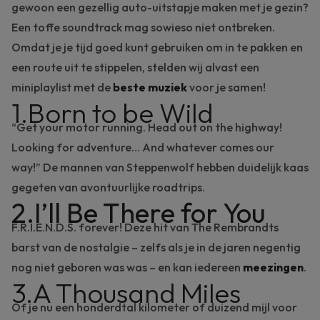
gewoon een gezellig auto-uitstapje maken met je gezin?
Een toffe soundtrack mag sowieso niet ontbreken.
Omdat je je tijd goed kunt gebruiken om in te pakken en
een route uit te stippelen, stelden wij alvast een
miniplaylist met de
beste muziek
voor je samen!
1.Born to be Wild
“
Get your motor runnin
g. Head out on the highway!
Looking for adventure… And whatever comes our
way!”
De mannen van Steppenwolf hebben duidelijk kaas
gegeten van avontuurlijke roadtrips.
2.
I’ll Be There
f
or You
F.R.I.E.N.D.S. forever! Deze hit van The Rembrandts
barst van de nostalgie – zelfs als je in de jaren negentig
nog niet geboren was was – en kan iedereen
meezingen
.
3.A Thousand Miles
Of je nu een honderdtal kilometer of duizend mijl voor