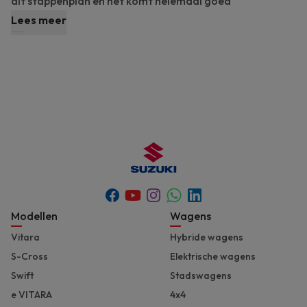
dit stappenplan en het komt helemaal goed
Lees meer
Youtube
Whatsapp
Facebook
Instagram
Linkedin
Footer
Modellen
Wagens
Vitara
Hybride wagens
S-Cross
Elektrische wagens
Swift
Stadswagens
e VITARA
4x4