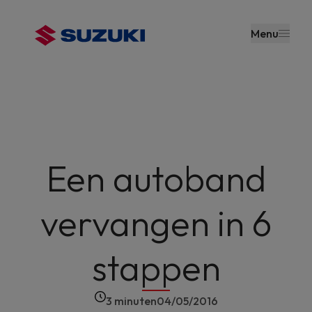
en naar
de inhoud
Menu
gaan
Een autoband
vervangen in 6
stappen
3 minuten
04/05/2016