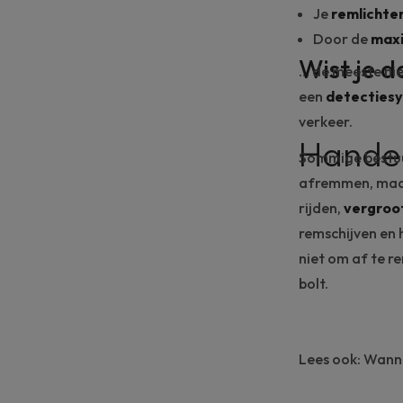
Je
remlichte
Door de
maxi
Wist je 
… de meeste
ni
een
detecties
verkeer.
Handen
Sommige bestuu
afremmen, maar
rijden,
vergroot
remschijven en
niet om af te r
bolt.
Lees ook:
Wanne