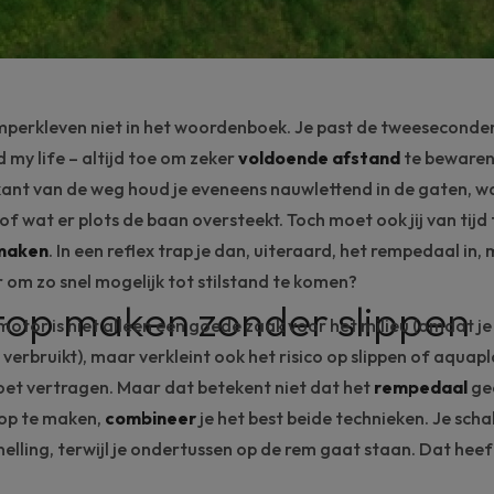
mperkleven
niet in het woordenboek. Je past de tweeseconde
d my life
– altijd toe om zeker
voldoende afstand
te bewaren 
kant van de weg houd je eveneens nauwlettend in de gaten, w
f wat er plots de baan oversteekt. Toch moet ook jij van tijd 
maken
. In een reflex trap je dan, uiteraard, het rempedaal in,
 om zo snel mogelijk tot stilstand te komen?
op maken zonder slippen
motor
is niet alleen een goede zaak voor het milieu (omdat je
verbruikt), maar verkleint ook het risico op
slippen
of
aquapl
moet vertragen. Maar dat betekent niet dat het
rempedaal
gee
op te maken,
combineer
je het best beide technieken. Je sch
nelling, terwijl je ondertussen op de rem gaat staan. Dat hee