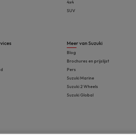
4x4
SUV
vices
Meer van Suzuki
Blog
Brochures en prijslijst
nd
Pers
Suzuki Marine
Suzuki 2 Wheels
Suzuki Global