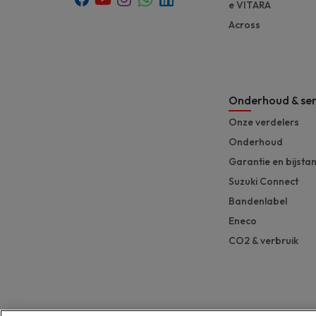
e VITARA
Across
Onderhoud & ser
Onze verdelers
Onderhoud
Garantie en bijsta
Suzuki Connect
Bandenlabel
Eneco
CO2 & verbruik