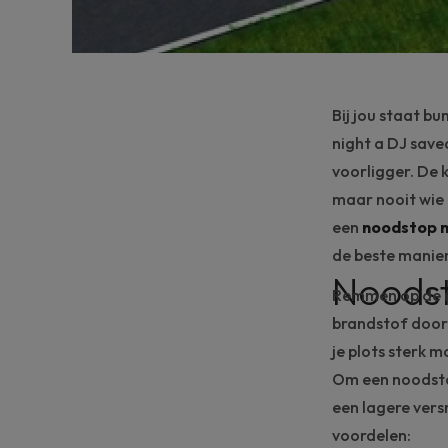
Bij jou staat
bu
night a DJ save
voorligger. De 
maar nooit wie o
een
noodstop 
de beste manier
Noodst
Remmen op de 
brandstof door 
je plots sterk 
Om een noodst
een lagere vers
voordelen: