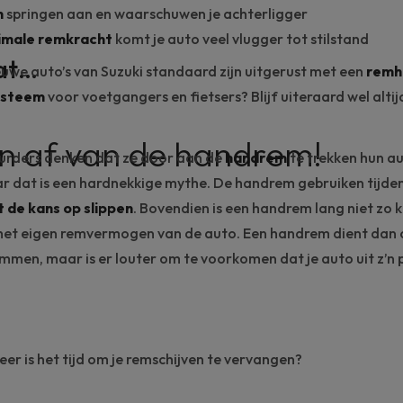
n
springen aan en waarschuwen je achterligger
male remkracht
komt je auto veel vlugger tot stilstand
dat…
euwe auto’s van Suzuki
standaard zijn uitgerust met een
remh
ysteem
voor voetgangers en fietsers? Blijf uiteraard wel altijd
 af van de handrem!
rders denken dat ze door aan de
handrem
te trekken hun au
 dat is een hardnekkige mythe. De handrem gebruiken tijden
 de kans op slippen
. Bovendien is een handrem lang niet zo k
 het eigen remvermogen van de auto. Een handrem dient dan
emmen, maar is er louter om te voorkomen dat je auto uit z’n
er is het tijd om je remschijven te vervangen?