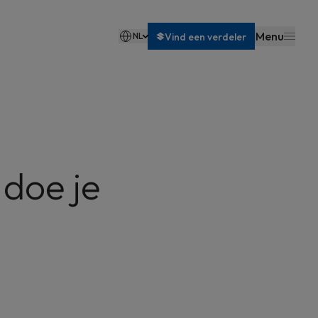
Menu
NL
Vind een verdeler
Français
doe je