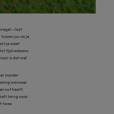
nregel –
last
tussen jou en je
ant je weet
tot tijd weleens
 maar is dat wel
 er minder
aning
wanneer
n nut heeft.
akelt terug naar
ft twee