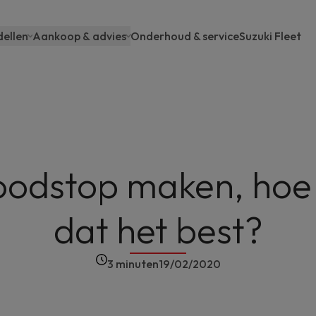
ellen
Aankoop & advies
Onderhoud & service
Suzuki Fleet
ain
avigation
oodstop maken, hoe 
dat het best?
3 minuten
19/02/2020