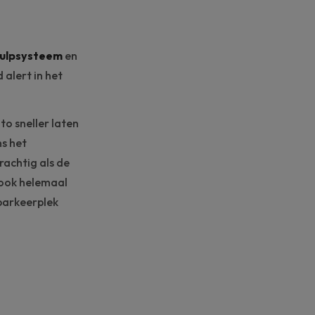
ulpsysteem
en
 alert in het
to sneller laten
s het
rachtig als de
 ook helemaal
 parkeerplek