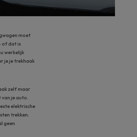
angwagen moet
 of dat is
u werkelijk
r je je trekhaak
haak zelf maar
van je auto.
este elektrische
sten trekken.
al geen