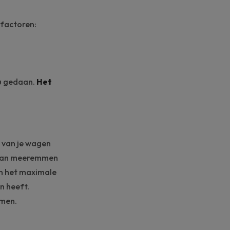
 factoren:
ou gedaan.
Het
 van je wagen
f kan meeremmen
n het maximale
n heeft.
mmen.