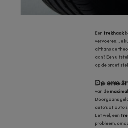
Een
trekhaak
k
vervoeren. Je k
althans de the
aan? Een uitste
op de proef stel
De ene tr
Of je trekhaak 
van de
maximal
Doorgaans geldt
auto’s of auto’
Let wel, een
tre
probleem, omda