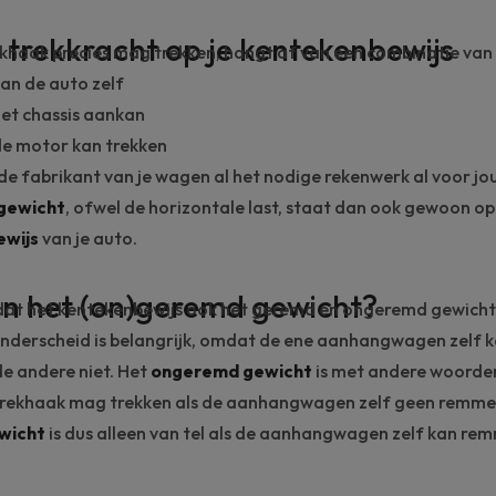
 trekkracht op je kentekenbewijs
khaak precies mag trekken, hangt af van een combinatie van
an de auto zelf
het chassis aankan
de motor kan trekken
de fabrikant van je wagen al het nodige rekenwerk al voor j
gewicht
, ofwel de horizontale last, staat dan ook gewoon op
wijs
van je auto.
an het (on)geremd gewicht?
 dat het kentekenbewijs ook het geremd en ongeremd gewicht
onderscheid is belangrijk, omdat de ene aanhangwagen zel
de andere niet. Het
ongeremd gewicht
is met andere woorde
 trekhaak mag trekken als de aanhangwagen zelf geen remme
wicht
is dus alleen van tel als de aanhangwagen zelf kan re