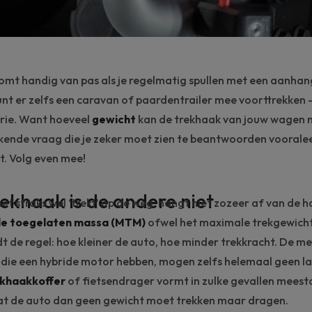
omt handig van pas als je regelmatig spullen met een aanh
unt er zelfs een
caravan
of paardentrailer mee voorttrekken –
orie. Want hoeveel
gewicht
kan de trekhaak van jouw wagen n
kende vraag die je zeker moet zien te beantwoorden vooralee
t. Volg even mee!
ekhaak is de andere niet
het straks wel ‘trekt’ op de weg, hangt niet zozeer af van de 
e toegelaten massa (MTM)
ofwel het maximale trekgewicht 
 de regel: hoe kleiner de auto, hoe minder trekkracht. De me
s die een hybride motor hebben, mogen zelfs helemaal geen la
khaakkoffer
of fietsendrager vormt in zulke gevallen meest
t de auto dan geen gewicht moet trekken maar dragen.