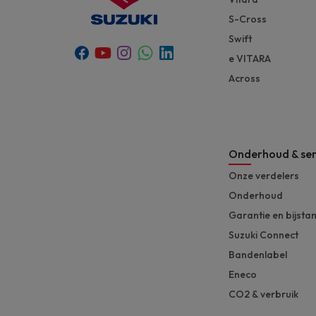
S-Cross
Swift
Youtube
Whatsapp
Facebook
Instagram
Linkedin
e VITARA
Across
Onderhoud & ser
Onze verdelers
Onderhoud
Garantie en bijsta
Suzuki Connect
Bandenlabel
Eneco
CO2 & verbruik