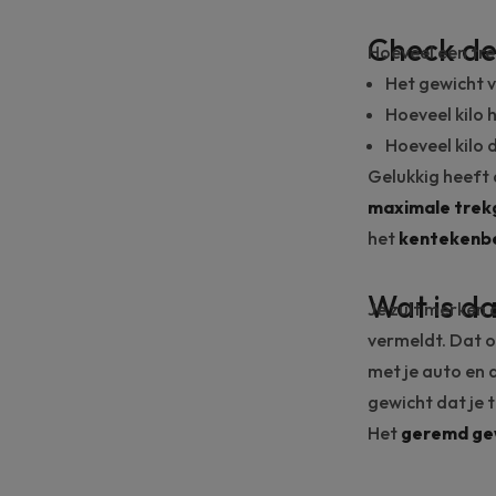
Check de
Hoeveel een tre
Het gewicht v
Hoeveel kilo 
Hoeveel kilo 
Gelukkig heeft 
maximale trek
het
kentekenbe
Wat is d
Je zult merken
vermeldt. Dat 
met je auto en 
gewicht dat je
Het
geremd ge