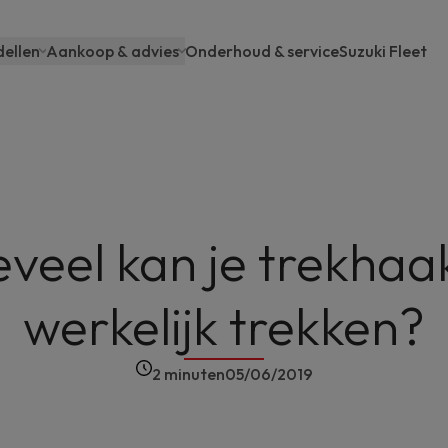
ellen
Aankoop & advies
Onderhoud & service
Suzuki Fleet
ain
avigation
veel kan je trekhaa
werkelijk trekken?
2 minuten
05/06/2019