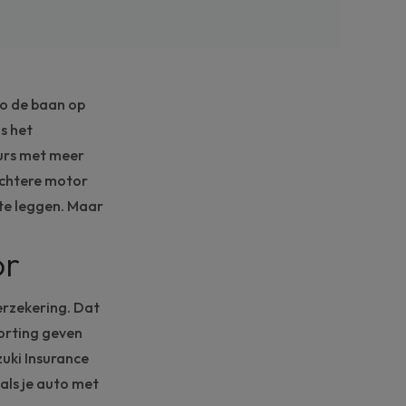
to de baan op
is het
eurs met meer
ichtere motor
 te leggen. Maar
or
erzekering. Dat
orting geven
zuki Insurance
als je auto met