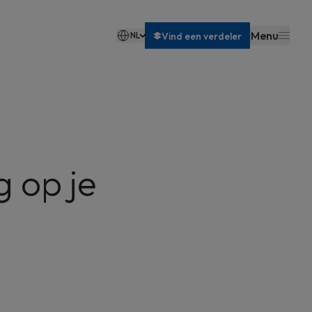
Menu
NL
Vind een verdeler
Français
g op je