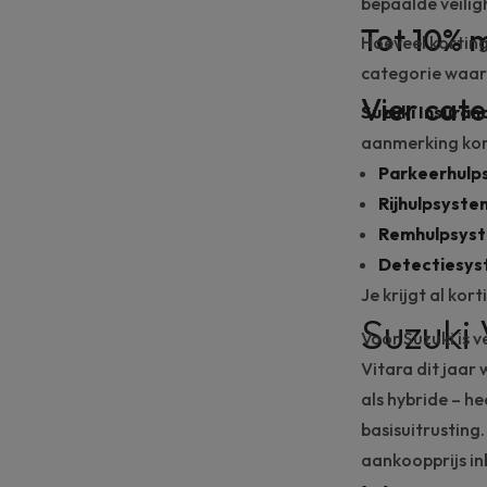
bepaalde veilig
Tot 10% 
Hoeveel korting
categorie waar
Vier cat
Suzuki Insuran
aanmerking kom
Parkeer
hulp
Rijhulpsyst
Remhulpsys
Detectiesy
Je krijgt al kor
Suzuki 
Voor Suzuki is v
Vitara
dit jaar
als
hybride
– he
basisuitrusting
aankoopprijs i