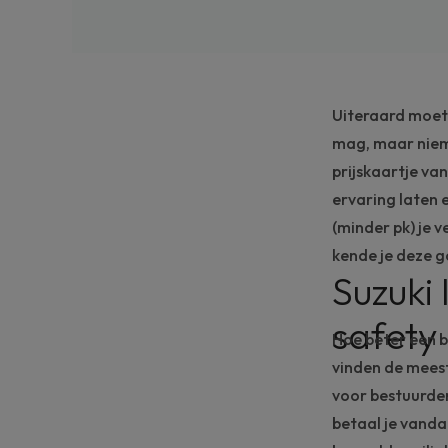
Uiteraard moet 
mag, maar niem
prijskaartje va
ervaring laten
(minder pk) je 
kende je deze g
Suzuki
safety
Hoe beter een b
vinden de mees
voor bestuurder
betaal je vand