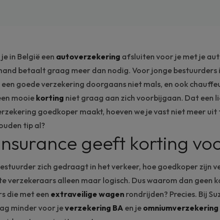
je in België een
autoverzekering
afsluiten voor je met je au
and betaalt graag meer dan nodig. Voor
jonge bestuurders
n een goede verzekering doorgaans niet mals, en ook chauff
 een mooie
korting
niet graag aan zich voorbijgaan. Dat een l
verzekering goedkoper maakt, hoeven we je vast niet meer uit
ouden tip al?
 Insurance geeft korting vo
estuurder zich gedraagt in het verkeer, hoe goedkoper zijn v
te verzekeraars alleen maar logisch. Dus waarom dan geen k
s die met een
extraveilige wagen
rondrijden? Precies. Bij Su
aag minder voor je
verzekering BA
en je
omniumverzekering