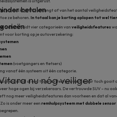
heidssystemen is uitgerust.
minder betalen
 je precies krijgt? Dat hangt af van het aantal veiligheidsfea
toe ze behoren.
In totaal kan je korting oplopen tot wel tie
egorieën
ce
onderscheidt vier categorieën van
veiligheidsfeatures
wa
t voor korting op je
autoverzekering
:
systemen
emen
temen
stemen
(voetgangers en fietsers)
ting vanaf één systeem uit één categorie.
Vitara nu nóg veiliger
eiligheid altijd al een topprioriteit geweest, maar toch gooit
 weer hoge ogen bij verzekeraars. De vertrouwde SUV – nu ook
eft nog meer veiligheidsfeatures dan voorheen en dat al van
. Zo is onder meer een
remhulpsysteem met dubbele sensor
nbegrepen.