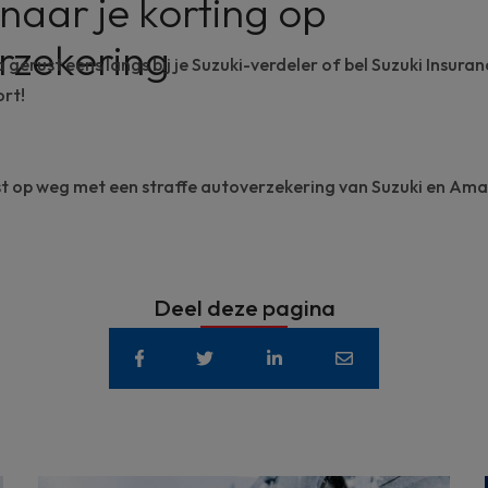
naar je korting op
rzekering
gerust eens langs bij je
Suzuki-verdeler
of bel
Suzuki Insuran
ort!
t op weg met een straffe autoverzekering van Suzuki en Am
Deel deze pagina