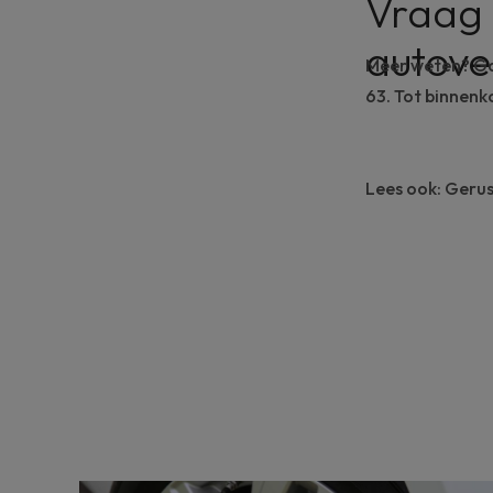
Vraag 
autove
Meer weten? Ga 
63. Tot binnenk
Lees ook:
Gerus