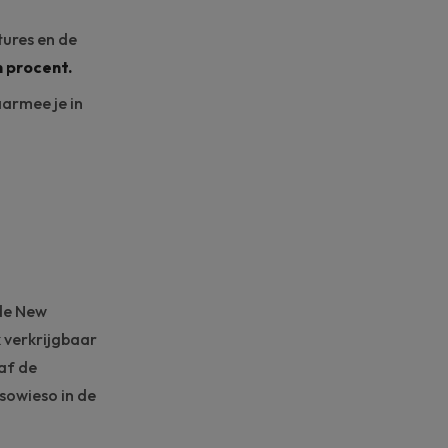
tures en de
n procent.
armee je in
 de
New
 verkrijgbaar
af de
sowieso in de