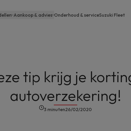
ellen
Aankoop & advies
Onderhoud & service
Suzuki Fleet
ain
avigation
ze tip krijg je kortin
autoverzekering!
3 minuten
26/02/2020