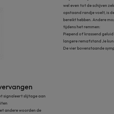
wel even tot de schijven ze
opstaand randje voelt, is d
bereikt hebben. Andere moge
tijdens het remmen:
Piepend of krassend geluid 
langere remafstand Je kun
De vier bovenstaande symp
 vervangen
t signaleert slijtage aan
iten
met andere woorden de