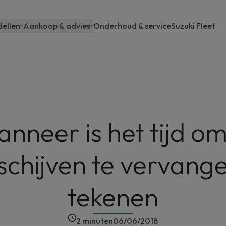
ellen
Aankoop & advies
Onderhoud & service
Suzuki Fleet
ain
avigation
nneer is het tijd om
chijven te vervang
tekenen
2 minuten
06/06/2018