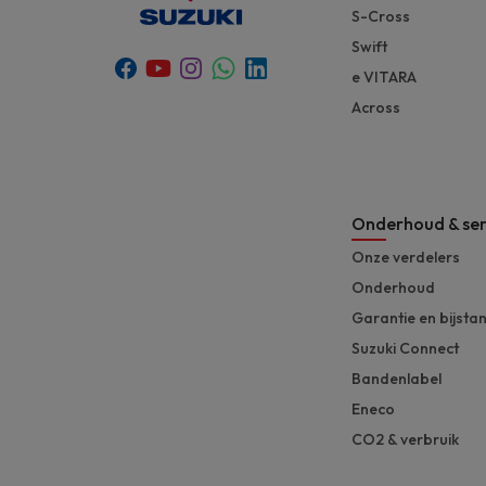
S-Cross
Swift
Youtube
Whatsapp
Facebook
Instagram
Linkedin
e VITARA
Across
Onderhoud & ser
Onze verdelers
Onderhoud
Garantie en bijsta
Suzuki Connect
Bandenlabel
Eneco
CO2 & verbruik