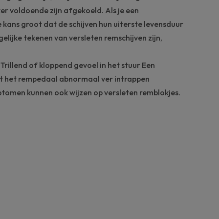
ker voldoende zijn afgekoeld. Als je een
e kans groot dat de schijven hun uiterste levensduur
lijke tekenen van versleten remschijven zijn,
Trillend of kloppend gevoel in het stuur Een
t het rempedaal abnormaal ver intrappen
tomen kunnen ook wijzen op versleten remblokjes.