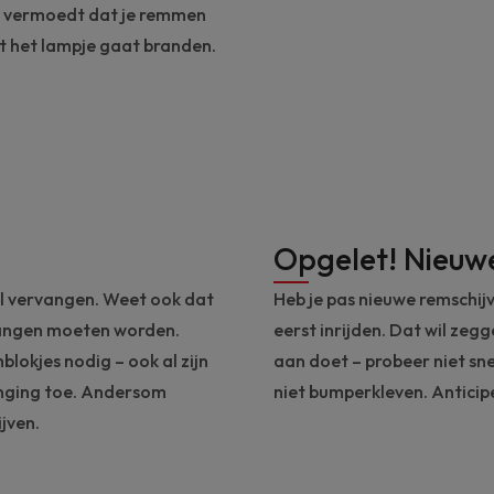
 je vermoedt dat je remmen
ot het lampje gaat branden.
Opgelet! Nieuwe
nal vervangen. Weet ook dat
Heb je pas nieuwe remschijv
rvangen moeten worden.
eerst inrijden. Dat wil zeg
lokjes nodig – ook al zijn
aan doet – probeer niet sne
anging toe. Andersom
niet bumperkleven. Antici
jven.