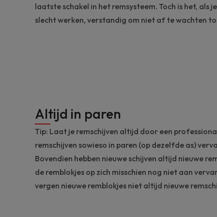
laatste schakel in het remsysteem. Toch is het, als
slecht werken, verstandig om niet af te wachten t
Altijd in paren
Tip: Laat je remschijven altijd door een professio
remschijven sowieso in paren (op dezelfde as) ve
Bovendien hebben nieuwe schijven altijd nieuwe remb
de remblokjes op zich misschien nog niet aan verv
vergen nieuwe remblokjes niet altijd nieuwe remschi