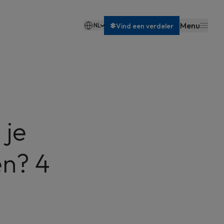
Menu
NL
Vind een verdeler
Français
 je
en? 4