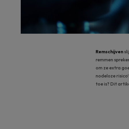
Remschijven
sl
remmen spreken 
om ze extra go
nodeloze risico
toe is? Dit art