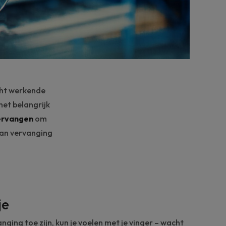
echt werkende
het belangrijk
vervangen
om
aan vervanging
je
nging toe zijn, kun je voelen met je vinger – wacht