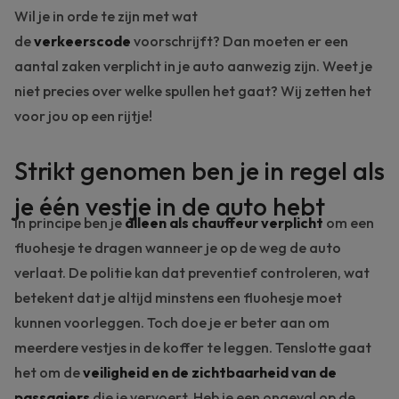
Wil je in orde te zijn met wat
de
verkeerscode
voorschrijft? Dan moeten er een
aantal zaken verplicht in je auto aanwezig zijn. Weet je
niet precies over welke spullen het gaat? Wij zetten het
voor jou op een rijtje!
Strikt genomen ben je in regel als
je één vestje in de auto hebt
In principe ben je
alleen als chauffeur verplicht
om een
fluohesje te dragen wanneer je op de weg de auto
verlaat. De politie kan dat preventief controleren, wat
betekent dat je altijd minstens een fluohesje moet
kunnen voorleggen. Toch doe je er beter aan om
meerdere vestjes in de koffer te leggen. Tenslotte gaat
het om de
veiligheid en de zichtbaarheid van de
passagiers
die je vervoert. Heb je een ongeval op de