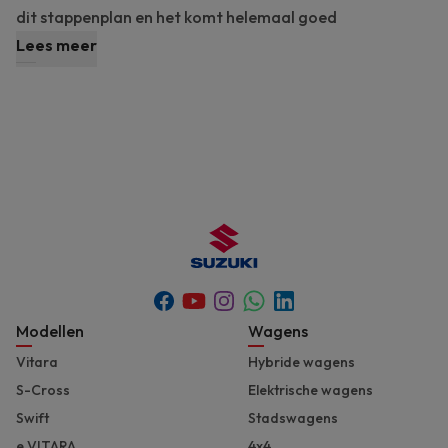
dit stappenplan en het komt helemaal goed
Lees meer
Youtube
Whatsapp
Facebook
Instagram
Linkedin
Footer
Modellen
Wagens
Vitara
Hybride wagens
S-Cross
Elektrische wagens
Swift
Stadswagens
e VITARA
4x4