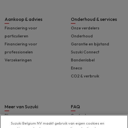
Aankoop & advies
Onderhoud & services
Financiering voor
Onze verdelers
particulieren
Onderhoud
Financiering voor
Garantie en bijstand
professionelen
Suzuki Connect
Verzekeringen
Bandenlabel
Eneco
CO2 & verbruik
Meer van Suzuki
FAQ
Blog
Contact
Brochures en prijslijst
Hulp & support
Suzuki Belgium NV maakt gebruik van eigen cookies en