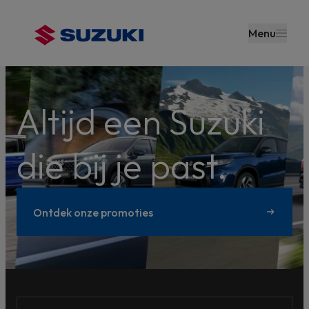
en naar
de inhoud
Menu
gaan
Altijd een Suzuki
die bij je past.
Ontdek onze promoties