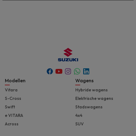
Youtube
Whatsapp
Facebook
Instagram
Linkedin
Footer
Modellen
Wagens
Vitara
Hybride wagens
S-Cross
Elektrische wagens
Swift
Stadswagens
e VITARA
4x4
Across
SUV