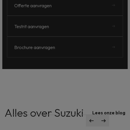
Offerte aanvragen
Testrit aanvragen
Brochure aanvragen
Alles over Suzuki
Configureer de e VITARA
Lees onze blog