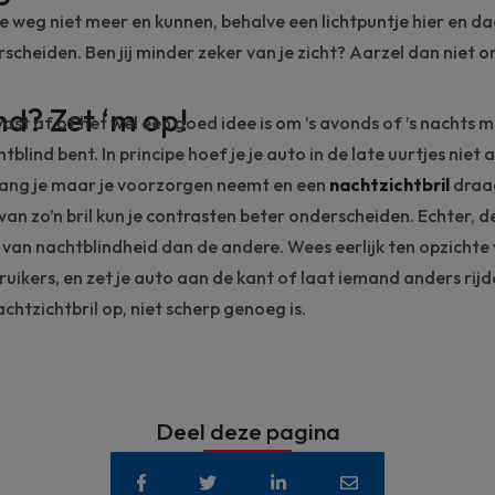
e weg niet meer en kunnen, behalve een lichtpuntje hier en da
rscheiden. Ben jij minder zeker van je zicht? Aarzel dan niet 
.
nd? Zet ‘m op!
vast af of het wel een goed idee is om ’s avonds of ’s nachts 
htblind bent. In principe hoef je je auto in de late uurtjes niet
lang je maar je voorzorgen neemt en een
nachtzichtbril
draa
van zo’n bril kun je contrasten beter onderscheiden. Echter, 
 van nachtblindheid dan de andere. Wees eerlijk ten opzichte 
uikers, en
zet je auto aan de kant
of laat iemand anders rijden
chtzichtbril op, niet scherp genoeg is.
Deel deze pagina