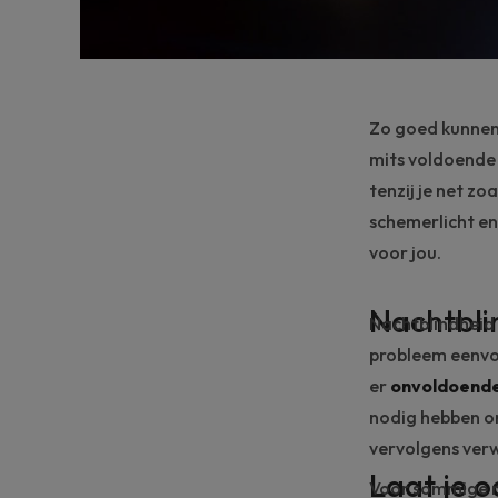
Zo goed kunnen 
mits voldoende 
tenzij je net z
schemerlicht en
voor jou.
Nachtbli
Nachtblindheid
probleem eenvou
er
onvoldoend
nodig hebben om
vervolgens ver
Laat je o
Voor sommige men