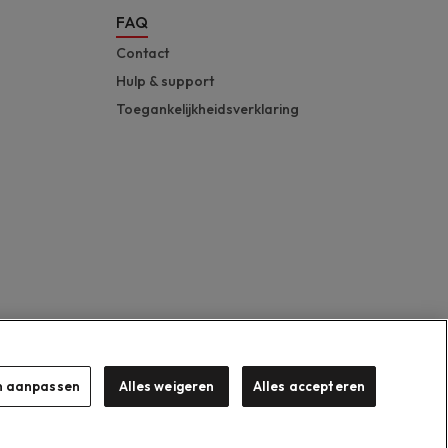
FAQ
Contact
Hulp & support
Toegankelijkheidsverklaring
en aanpassen
Alles weigeren
Alles accepteren
Suzuki 2026