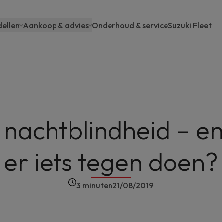
ellen
Aankoop & advies
Onderhoud & service
Suzuki Fleet
ain
avigation
 nachtblindheid – en
er iets tegen doen?
3 minuten
21/08/2019