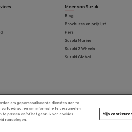
vices
Meer van Suzuki
Blog
Brochures en prijslijst
nd
Pers
Suzuki Marine
Suzuki 2 Wheels
Suzuki Global
derden om gepersonaliseerde diensten aan te
et surfgedrag, en om informatie te verzamelen
n te passen en/of het gebruik van cookies
Mijn voorkeur
Legal menu
eid raadplegen.
Cookies beheren
Privacyverklaring
Disclaimer
Cookieverklaring