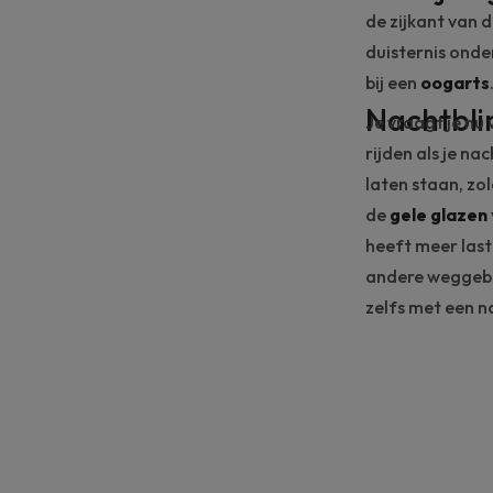
de zijkant van d
duisternis onde
bij een
oogarts
Nachtbli
Je vraagt je nu 
rijden als je nac
laten staan, zo
de
gele glazen
heeft meer last
andere weggebr
zelfs met een na