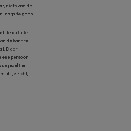
ar, niets van de
om langs te gaan
met de auto te
 aan de kant te
gt. Door
de ene persoon
van jezelf en
 als je zicht,