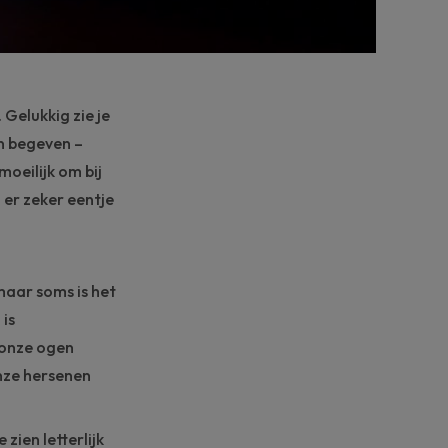
 Gelukkig zie je
en begeven –
 moeilijk om bij
 er zeker eentje
 maar soms is het
 is
 onze ogen
onze hersenen
zien letterlijk