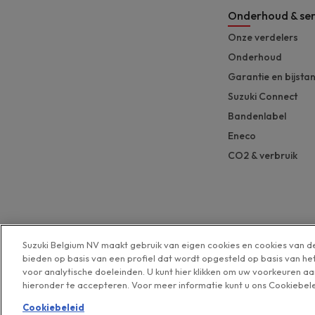
Onderhoud & ser
Onze verdelers
Onderhoud
Garantie en bijsta
Suzuki Connect
Bandenlabel
Eneco
CO2 & verbruik
Suzuki Belgium NV maakt gebruik van eigen cookies en cookies van 
bieden op basis van een profiel dat wordt opgesteld op basis van h
voor analytische doeleinden. U kunt hier klikken om uw voorkeuren aa
hieronder te accepteren. Voor meer informatie kunt u ons Cookiebel
Cookiebeleid