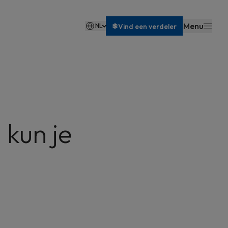
Menu
NL
Vind een verdeler
Français
 kun je