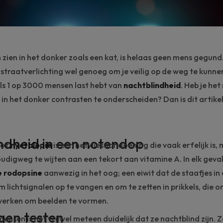
zien in het donker zoals een kat, is helaas geen mens gegund.
straatverlichting wel genoeg om je veilig op de weg te kunn
oals 1 op 3000 mensen last hebt van
nachtblindheid
. Heb je het
 in het donker contrasten te onderscheiden? Dan is dit artikel
ndheid in een notendop
 of
nyctalopie
is een netvliesaandoening die vaak erfelijk is,
digweg te wijten aan een tekort aan vitamine A. In elk geval
e
rodopsine
aanwezig in het oog; een eiwit dat de staafjes in
 lichtsignalen op te vangen en om te zetten in prikkels, die 
werken om beelden te vormen.
gen testen
sen is het vrijwel meteen duidelijk dat ze nachtblind zijn. Ze 