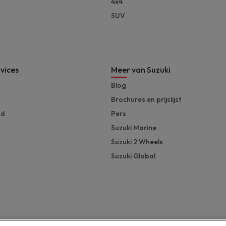
4x4
SUV
vices
Meer van Suzuki
Blog
Brochures en prijslijst
nd
Pers
Suzuki Marine
Suzuki 2 Wheels
Suzuki Global