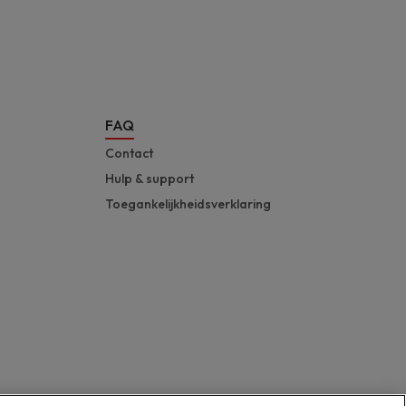
FAQ
Contact
Hulp & support
Toegankelijkheidsverklaring