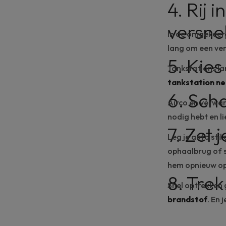
4. Rij 
versnel
In de omgekeerd
lang om een ver
5. Kies
Tankstations lan
tankstation ne
6. Scha
Airco en verwar
nodig hebt en l
7. Zet 
Leg je auto stil 
ophaalbrug of s
hem opnieuw op
8. Trek
Snel optrekken g
brandstof
. En 