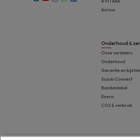
e VITARA
Across
Onderhoud & ser
Onze verdelers
Onderhoud
Garantie en bijsta
Suzuki Connect
Bandenlabel
Eneco
CO2 & verbruik