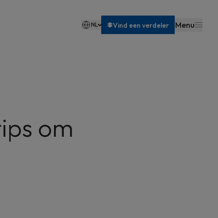
Menu
NL
Vind een verdeler
Français
tips om