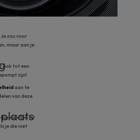
 Je zou voor
en, maar aan je
ng
ar ook tot een
epompt zijn!
elheid
aan te
delen
van deze
gplaats
dige spullen uit
s je die niet