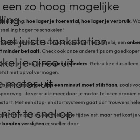
in een zo hoog mogelijke
ling
e richting:
hoe lager je toerental, hoe lager je verbruik
. Wa
snelling hoger te schakelen!
 het juiste tankstation
gs de snelweg zijn doorgaans duurder, terwijl je bij een
onbe
t minder betaalt
. Check ook onze andere tips om
goedkoper 
kel je airco uit
ming zijn serieuze
energieverslinders
. Gebruik ze dus alleen 
iefst niet op vol vermogen.
je motor uit
als je ergens
langer dan een minuut moet stilstaan
, zoals vo
poorweg. Je verbruikt meer door je motor te laten draaien 
start. Met een
stop- en startsysteem
gaat dat trouwens hele
 niet te snel op
eeft je misschien een héél kleine tijdswinst, maar het kost je
je
banden verslijten
er sneller door.