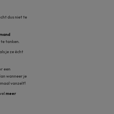
cht dus niet te
mand
te tanken
.
als je ze écht
or een
dan wanneer je
maal vanzelf!
 wel
meer