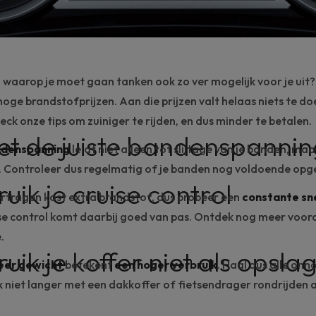
ag waarop je moet gaan tanken ook zo ver mogelijk voor je uit?
oge brandstofprijzen. Aan die prijzen valt helaas niets te do
eck onze tips om zuiniger te rijden, en dus minder te betalen.
 met de juiste bandenspanni
denspanning
leidt niet alleen tot slijtage van je banden, ma
. Controleer dus regelmatig of je banden nog voldoende opg
uik je cruise control
ertragen kost extra brandstof, dus probeer een
constante sn
se control komt daarbij goed van pas. Ontdek nog
meer voor
.
uik je koffer niet als opsla
er gewicht
betekent
een hoger verbruik
. Haal dus alle onno
ok niet langer met een dakkoffer of fietsendrager rondrijden al