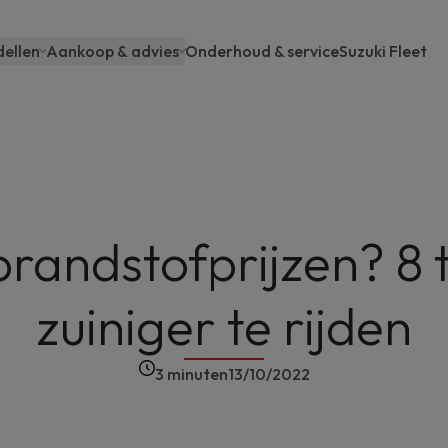
ellen
Aankoop & advies
Onderhoud & service
Suzuki Fleet
ain
avigation
randstofprijzen? 8 
zuiniger te rijden
3 minuten
13/10/2022