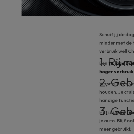
Schuif jij de d
minder met de h
verbruik wel! Ch
1. Rij
Een
te lage
ban
hoger verbruik
2. Gebr
Versnellen en v
houden. Je crui
handige functie
3. Gebr
Het is simpel:
me
je auto. Blijf o
meer gebruikt.