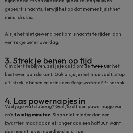
Bijna de helft van alle dodelijke auto-ongelukken
gebeurt ’s nachts, terwijl het op dat moment juist het
minst druk is.
Als je het niet gewend bent om ’s nachts te rijden, dan
vertrek je beter overdag.
3. Strek je benen op tijd
Om alert te blijven, zet je je auto om de
twee uur
het
best even aan de kant. Ook als je je niet moe voelt. Stap
uit, strek je benen en drink een flesje water of frisdrank.
4. Las powernapjes in
Voel je je wat slaperig? Gun jezelf een
powernapje
van
zo’n
twintig
minuten
. Slaap niet minder dan een
kwartier, maar ook niet langer dan een halfuur, want
dan neemt je vermoeidheid juist toe.