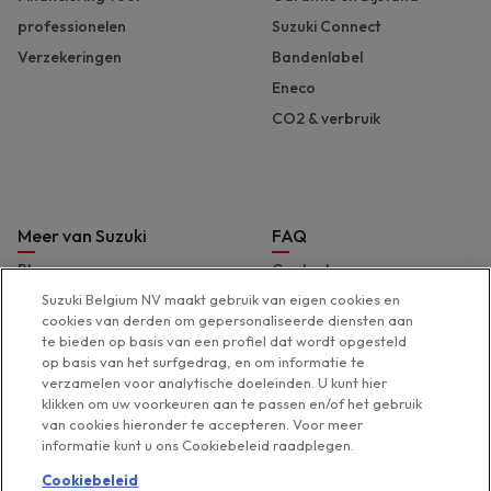
professionelen
Suzuki Connect
Verzekeringen
Bandenlabel
Eneco
CO2 & verbruik
Meer van Suzuki
FAQ
Blog
Contact
Brochures en prijslijst
Hulp & support
Suzuki Belgium NV maakt gebruik van eigen cookies en
cookies van derden om gepersonaliseerde diensten aan
Pers
Toegankelijkheidsverklaring
te bieden op basis van een profiel dat wordt opgesteld
Suzuki Marine
op basis van het surfgedrag, en om informatie te
verzamelen voor analytische doeleinden. U kunt hier
Suzuki 2 Wheels
klikken om uw voorkeuren aan te passen en/of het gebruik
Suzuki Global
van cookies hieronder te accepteren. Voor meer
informatie kunt u ons Cookiebeleid raadplegen.
Cookiebeleid