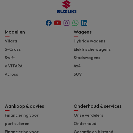
Youtube
Whatsapp
Facebook
Instagram
Linkedin
Footer
Modellen
Wagens
Vitara
Hybride wagens
S-Cross
Elektrische wagens
Swift
Stadswagens
e VITARA
4x4
Across
SUV
Aankoop & advies
Onderhoud & services
Financiering voor
Onze verdelers
particulieren
Onderhoud
Financiering voor
Garantie en bijstand