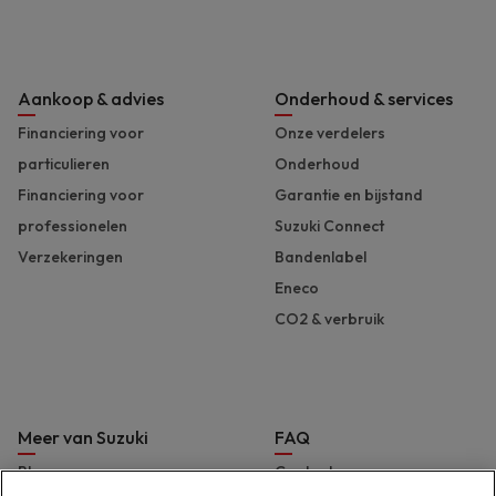
Aankoop & advies
Onderhoud & services
Financiering voor
Onze verdelers
particulieren
Onderhoud
Financiering voor
Garantie en bijstand
professionelen
Suzuki Connect
Verzekeringen
Bandenlabel
Eneco
CO2 & verbruik
Meer van Suzuki
FAQ
Blog
Contact