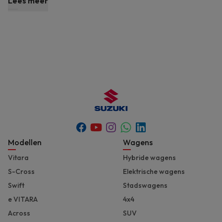
Lees meer
Youtube
Whatsapp
Facebook
Instagram
Linkedin
Footer
Modellen
Wagens
Vitara
Hybride wagens
S-Cross
Elektrische wagens
Swift
Stadswagens
e VITARA
4x4
Across
SUV